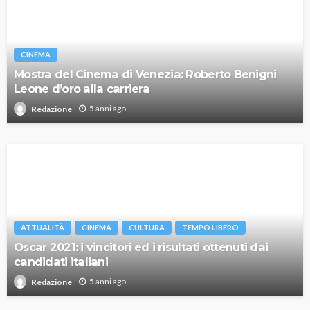
CINEMA
Mostra del Cinema di Venezia: Roberto Benigni
Leone d’oro alla carriera
5 anni ago
Redazione
ATTUALITÀ
CINEMA
CULTURA
TEMPO LIBERO
Oscar 2021: i vincitori ed i risultati ottenuti dai
candidati italiani
5 anni ago
Redazione