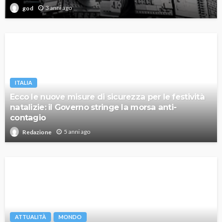
3 anni ago
god
ITALIA
Ecco le nuove misure di sicurezza per le festività
natalizie: il Governo stringe la morsa anti-
contagio
5 anni ago
Redazione
ATTUALITÀ
MONDO