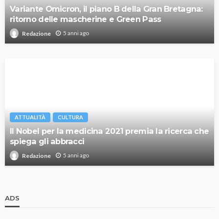
Variante Omicron, il piano B della Gran Bretagna:
ritorno delle mascherine e Green Pass
5 anni ago
Redazione
ATTUALITÀ
CULTURA
Il Nobel per la medicina 2021 premia la ricerca che
spiega gli abbracci
5 anni ago
Redazione
ADS