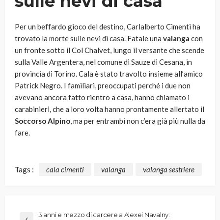
sulle nevi di casa
Per un beffardo gioco del destino, Carlalberto Cimenti ha
trovato la morte sulle nevi di casa. Fatale una
valanga
con
un fronte sotto il Col Chalvet, lungo il versante che scende
sulla Valle Argentera, nel comune di Sauze di Cesana, in
provincia di Torino. Cala è stato travolto insieme all’amico
Patrick Negro. I familiari, preoccupati perché i due non
avevano ancora fatto rientro a casa, hanno chiamato i
carabinieri, che a loro volta hanno prontamente allertato il
Soccorso Alpino
, ma per entrambi non c’era già più nulla da
fare.
Tags :
cala cimenti
valanga
valanga sestriere
3 anni e mezzo di carcere a Alexei Navalny: