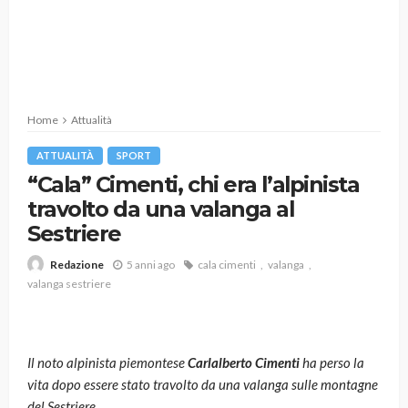
Home
Attualità
ATTUALITÀ
SPORT
“Cala” Cimenti, chi era l’alpinista
travolto da una valanga al
Sestriere
5 anni ago
cala cimenti
valanga
Redazione
valanga sestriere
Il noto alpinista piemontese
Carlalberto Cimenti
ha perso la
vita dopo essere stato travolto da una valanga sulle montagne
del Sestriere.