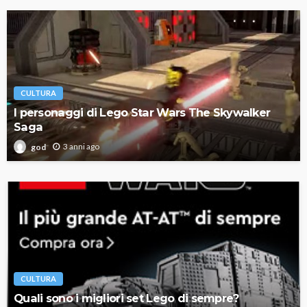
CULTURA
I personaggi di Lego Star Wars The Skywalker
Saga
3 anni ago
god
CULTURA
Quali sono i migliori set Lego di sempre?