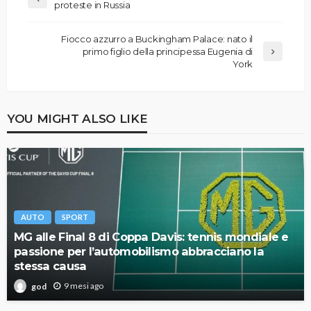
proteste in Russia
Fiocco azzurro a Buckingham Palace: nato il
primo figlio della principessa Eugenia di
York
YOU MIGHT ALSO LIKE
AUTO
SPORT
MG alle Final 8 di Coppa Davis: tennis mondiale e
passione per l’automobilismo abbracciano la
stessa causa
9 mesi ago
god