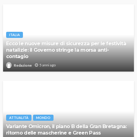
ITALIA
Ecco le nuove misure di sicurezza per le festività
natalizie: il Governo stringe la morsa anti-
contagio
5 anni ago
Redazione
ATTUALITÀ
MONDO
Variante Omicron, il piano B della Gran Bretagna:
ritorno delle mascherine e Green Pass