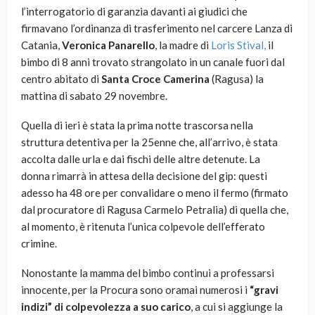
l’interrogatorio di garanzia davanti ai giudici che
firmavano l’ordinanza di trasferimento nel carcere Lanza di
Catania,
Veronica Panarello
, la madre di
Loris Stival,
il
bimbo di 8 anni trovato strangolato in un canale fuori dal
centro abitato di
Santa Croce Camerina
(Ragusa) la
mattina di sabato 29 novembre.
Quella di ieri è stata la prima notte trascorsa nella
struttura detentiva per la 25enne che, all’arrivo, è stata
accolta dalle urla e dai fischi delle altre detenute. La
donna rimarrà in attesa della decisione del gip: questi
adesso ha 48 ore per convalidare o meno il fermo (firmato
dal procuratore di Ragusa Carmelo Petralia) di quella che,
al momento, è ritenuta l’unica colpevole dell’efferato
crimine.
Nonostante la mamma del bimbo continui a professarsi
innocente, per la Procura sono oramai numerosi i
“gravi
indizi” di colpevolezza a suo carico
, a cui si aggiunge la