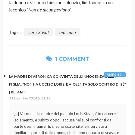
la donna e si sono chiusi nel silenzio, limitandosi a un
laconico
“Non c’è alcun perdono”.
Tags :
Loris Stival
omicidio
1 COMMENT
RISPONDI
LA MADRE DI VERONICA CONVINTA DELL’INNOCENZA DELLA
FIGLIA: “NON HA UCCISO LORIS, È VIOLENTA SOLO CONTRO DI SÉ”
| BEFAN.IT
11 Dicembre 2014 @ 11:19
[…] Veronica, la madre del piccolo Loris Stival, è in carcere in
isolamento, e subito dopo l’accusa nei suoi confronti da
parte degli inquirenti, si sono scatenate le interviste a
familiari e parenti della donna, che hanno cercato di scavare