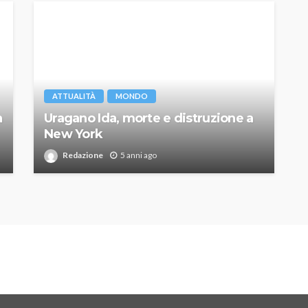
ATTUALITÀ
MONDO
a
Uragano Ida, morte e distruzione a
New York
Redazione
5 anni ago