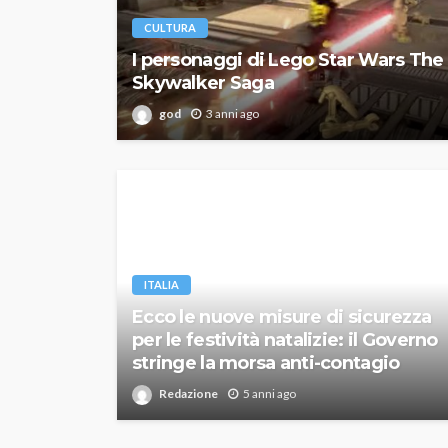
CULTURA
I personaggi di Lego Star Wars The
Skywalker Saga
god
3 anni ago
ITALIA
Ecco le nuove misure di sicurezza
per le festività natalizie: il Governo
stringe la morsa anti-contagio
Redazione
5 anni ago