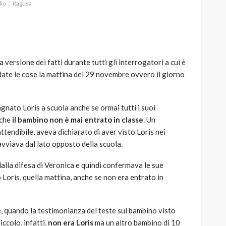
dio
Ragusa
ersione dei fatti durante tutti gli interrogatori a cui è
AUTO
SPORT
te le cose la mattina del 29 novembre ovvero il giorno
MG alle Final 8 di Coppa
Davis: tennis mondiale e
passione per
gnato Loris a scuola anche se ormai tutti i suoi
quale
l’automobilismo
 che
il bambino non è mai entrato in classe
. Un
o prato
abbracciano la stessa causa
ttendibile, aveva dichiarato di aver visto Loris nei
 avviava dal lato opposto della scuola.
785
582
god
9 mesi ago
alla difesa di Veronica e quindi confermava le sue
 Loris, quella mattina, anche se non era entrato in
e, quando la testimonianza del teste sul bambino visto
iccolo, infatti,
non era Loris
ma un altro bambino di 10