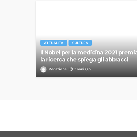
ATTUALITÀ
CULTURA
Il Nobel per la medicina 2021 premi
la ricerca che spiega gli abbracci
Redazione
5 anni ago