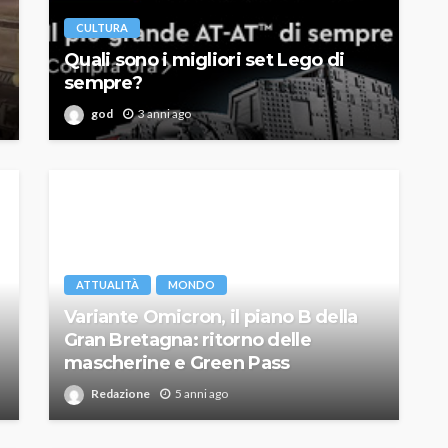
CULTURA
Quali sono i migliori set Lego di
sempre?
god
3 anni ago
ATTUALITÀ
MONDO
Variante Omicron, il piano B della
Gran Bretagna: ritorno delle
mascherine e Green Pass
Redazione
5 anni ago