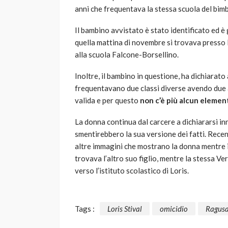
anni che frequentava la stessa scuola del bim
Il bambino avvistato è stato identificato ed è 
quella mattina di novembre si trovava presso 
alla scuola Falcone-Borsellino.
Inoltre, il bambino in questione, ha dichiarat
frequentavano due classi diverse avendo due a
valida e per questo
non c’è più alcun element
La donna continua dal carcere a dichiararsi i
smentirebbero la sua versione dei fatti. Recen
altre immagini che mostrano la donna mentre i
trovava l’altro suo figlio, mentre la stessa 
verso l’istituto scolastico di Loris.
Tags :
Loris Stival
omicidio
Ragus