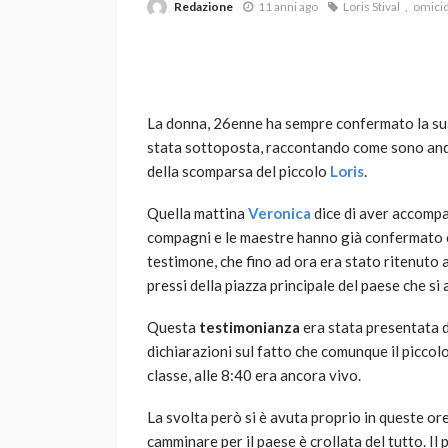
Redazione
11 anni ago
Loris Stival
omici
La donna, 26enne ha sempre confermato la sua v
stata sottoposta, raccontando come sono anda
della scomparsa del piccolo
Loris
.
VARIE
Quella mattina
Veronica
dice di aver accompa
Robot tagliaerba: 
compagni e le maestre hanno già confermato
scegliere per il tu
testimone, che fino ad ora era stato ritenuto a
pressi della piazza principale del paese che si
god
1 anno ago
Questa
testimonianza
era stata presentata d
dichiarazioni sul fatto che comunque il piccolo
classe, alle 8:40 era ancora vivo.
La svolta però si è avuta proprio in queste or
camminare per il paese è crollata del tutto. Il p