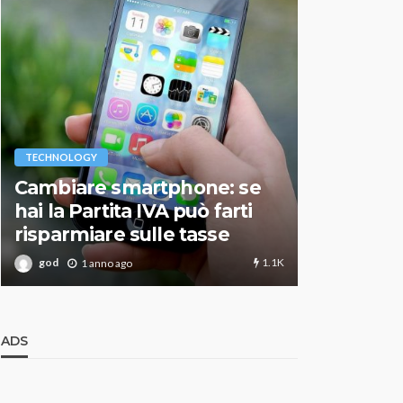
VARIE
TECHNOLOGY
Migliori r
Cambiare smartphone: se
guida agg
hai la Partita IVA può farti
scegliere
risparmiare sulle tasse
perfetto
1.1K
god
god
1 anno ago
1 an
ADS