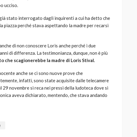
bo ucciso.
già stato interrogato dagli inquirenti a cui ha detto che
la piazza perché stava aspettando la madre per recarsi
o anche di non conoscere Loris anche perché i due
nni di differenza. La testimonianza, dunque, non è più
o che scagionerebbe la madre di Loris Stival.
nnocente anche se ci sono nuove prove che
temente, infatti, sono state acquisite dalle telecamere
l 29 novembre si reca nei pressi della ludoteca dove si
Veronica aveva dichiarato, mentendo, che stava andando
a