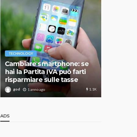
VARIE
TECHNOLOGY
Migliori r
Cambiare smartphone: se
guida agg
hai la Partita IVA può farti
scegliere
risparmiare sulle tasse
perfetto
1.1K
god
god
1 anno ago
1 an
ADS