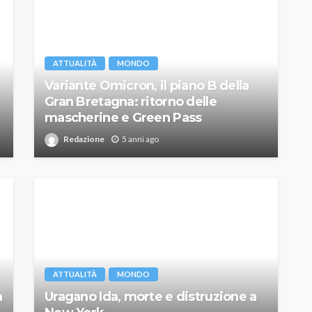
ATTUALITÀ
MONDO
Variante Omicron, il piano B della
Gran Bretagna: ritorno delle
mascherine e Green Pass
Redazione
5 anni ago
ATTUALITÀ
MONDO
a
Uragano Ida, morte e distruzione a