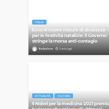
ITALIA
Ecco le nuove misure di sicurezza
per le festività natalizie: il Governo
stringe la morsa anti-contagio
Redazione
5 anni ago
ATTUALITÀ
CULTURA
Il Nobel per la medicina 2021 premi