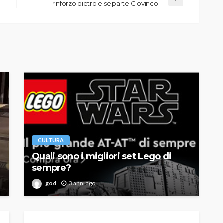
rinforzo dietro e se parte Giovinco..
CULTURA
Quali sono i migliori set Lego di
sempre?
god
3 anni ago