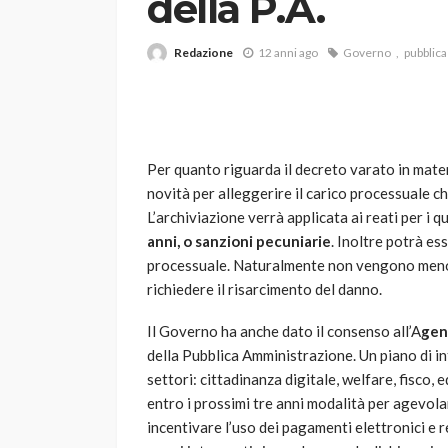
della P.A.
Redazione
12 anni ago
Governo
pubblic
Per quanto riguarda il decreto varato in mater
novità per alleggerire il carico processuale ch
VARIE
L’archiviazione verrà applicata ai reati per i 
Robot tagliaerba: 
anni, o sanzioni pecuniarie
. Inoltre potrà es
scegliere per il tu
processuale. Naturalmente non vengono meno i
richiedere il risarcimento del danno.
god
1 anno ago
Il Governo ha anche dato il consenso all’A
gen
della Pubblica Amministrazione. Un piano di i
settori: cittadinanza digitale, welfare, fisco,
entro i prossimi tre anni modalità per agevolar
incentivare l’uso dei pagamenti elettronici e r