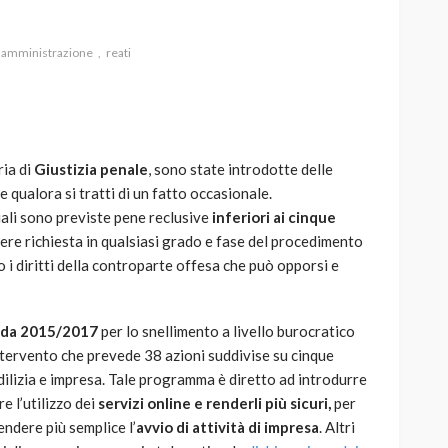
a amministrazione
reati
AUTO
SPORT
MG alle Final 8 di Coppa
ia di
Giustizia penale
, sono state introdotte delle
Davis: tennis mondiale e
e qualora si tratti di un fatto occasionale.
passione per
quali sono previste pene reclusive
inferiori ai cinque
quale
l’automobilismo
sere richiesta in qualsiasi grado e fase del procedimento
o prato
abbracciano la stessa causa
 diritti della controparte offesa che può opporsi e
786
583
god
9 mesi ago
da 2015/2017
per lo snellimento a livello burocratico
ntervento che prevede 38 azioni suddivise su cinque
 edilizia e impresa. Tale programma è diretto ad introdurre
e l’utilizzo dei
servizi online e renderli più sicuri,
per
endere più semplice l’
avvio di attività di impresa
. Altri