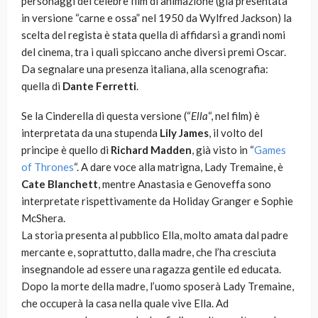
personaggi del celebre film di animazione (già presentata
in versione “carne e ossa” nel 1950 da Wylfred Jackson) la
scelta del regista è stata quella di affidarsi a grandi nomi
del cinema, tra i quali spiccano anche diversi premi Oscar.
Da segnalare una presenza italiana, alla scenografia:
quella di
Dante Ferretti
.
Se la Cinderella di questa versione (“
Ella
“, nel film) è
interpretata da una stupenda
Lily James
, il volto del
principe è quello di
Richard Madden
, già visto in “
Games
of Thrones
“. A dare voce alla matrigna, Lady Tremaine, è
Cate Blanchett
, mentre Anastasia e Genoveffa sono
interpretate rispettivamente da Holiday Granger e Sophie
McShera.
La storia presenta al pubblico Ella, molto amata dal padre
mercante e, soprattutto, dalla madre, che l’ha cresciuta
insegnandole ad essere una ragazza gentile ed educata.
Dopo la morte della madre, l’uomo sposerà Lady Tremaine,
che occuperà la casa nella quale vive Ella. Ad