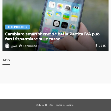
TECHNOLOGY
Cambiare smartphone: se hai la Partita IVA può
farti risparmiare sulle tasse
1.11K
1 anno ago
god
ADS
CONTATTI
-
RSS
-
Trovaci su Google+