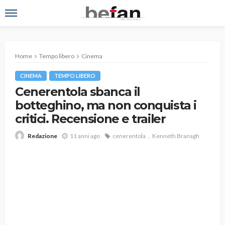
Home
Tempo libero
Cinema
CINEMA
TEMPO LIBERO
Cenerentola sbanca il
botteghino, ma non conquista i
critici. Recensione e trailer
11 anni ago
cenerentola
Kenneth Branagh
Redazione