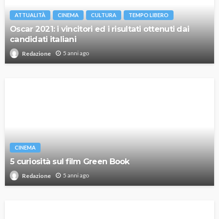
ATTUALITÀ
CINEMA
CULTURA
TEMPO LIBERO
Oscar 2021: i vincitori ed i risultati ottenuti dai
candidati italiani
5 anni ago
Redazione
CINEMA
5 curiosità sul film Green Book
5 anni ago
Redazione