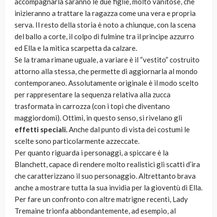
accompagnarla saranno le due figlie, molto vanitose, che
inizieranno a trattare la ragazza come una vera e propria
serva. Il resto della storia è noto a chiunque, con la scena
del ballo a corte, il colpo di fulmine tra il principe azzurro
ed Ella e la mitica scarpetta da calzare.
Se la trama rimane uguale, a variare è il “vestito” costruito
attorno alla stessa, che permette di aggiornarla al mondo
contemporaneo. Assolutamente originale è il modo scelto
per rappresentare la sequenza relativa alla zucca
trasformata in carrozza (con i topi che diventano
maggiordomi). Ottimi, in questo senso, si rivelano gli
effetti speciali.
Anche dal punto di vista dei costumi le
scelte sono particolarmente azzeccate.
Per quanto riguarda i personaggi, a spiccare è la
Blanchett, capace di rendere molto realistici gli scatti d’ira
che caratterizzano il suo personaggio. Altrettanto brava
anche a mostrare tutta la sua invidia per la gioventù di Ella.
Per fare un confronto con altre matrigne recenti, Lady
Tremaine trionfa abbondantemente, ad esempio, al