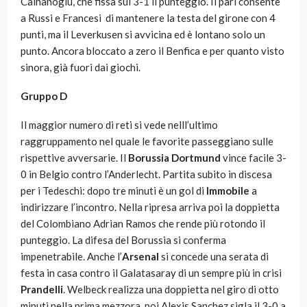
Calhanoglu, che fissa sul 3-1 il punteggio. Il pari consente
a Russi e Francesi di mantenere la testa del girone con 4
punti, ma il Leverkusen si avvicina ed è lontano solo un
punto. Ancora bloccato a zero il Benfica e per quanto visto
sinora, già fuori dai giochi.
Gruppo D
Il maggior numero di reti si vede nelll’ultimo
raggruppamento nel quale le favorite passeggiano sulle
rispettive avversarie. Il
Borussia Dortmund
vince facile 3-
0 in Belgio contro l’Anderlecht. Partita subito in discesa
per i Tedeschi: dopo tre minuti è un gol di
Immobile
a
indirizzare l’incontro. Nella ripresa arriva poi la doppietta
del Colombiano Adrian Ramos che rende più rotondo il
punteggio. La difesa del Borussia si conferma
impenetrabile. Anche l’
Arsenal
si concede una serata di
festa in casa contro il Galatasaray di un sempre più in crisi
Prandelli
. Welbeck realizza una doppietta nel giro di otto
minuti nella prima mezzora, poi Alexis Sanchez sigla il 3-0 a