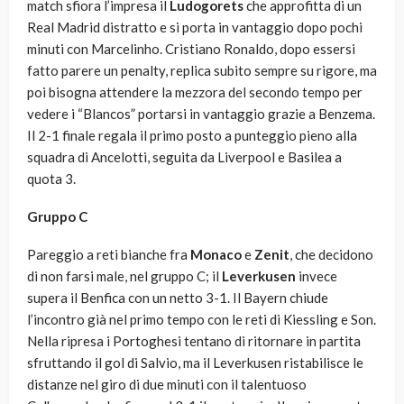
match sfiora l’impresa il
Ludogorets
che approfitta di un
Real Madrid distratto e si porta in vantaggio dopo pochi
minuti con Marcelinho. Cristiano Ronaldo, dopo essersi
fatto parere un penalty, replica subito sempre su rigore, ma
poi bisogna attendere la mezzora del secondo tempo per
vedere i “Blancos” portarsi in vantaggio grazie a Benzema.
Il 2-1 finale regala il primo posto a punteggio pieno alla
squadra di Ancelotti, seguita da Liverpool e Basilea a
quota 3.
Gruppo C
Pareggio a reti bianche fra
Monaco
e
Zenit
, che decidono
di non farsi male, nel gruppo C; il
Leverkusen
invece
supera il Benfica con un netto 3-1. Il Bayern chiude
l’incontro già nel primo tempo con le reti di Kiessling e Son.
Nella ripresa i Portoghesi tentano di ritornare in partita
sfruttando il gol di Salvio, ma il Leverkusen ristabilisce le
distanze nel giro di due minuti con il talentuoso