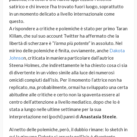
satirico e chi invece l’ha trovato fuori luogo, soprattutto
in un momento delicato a livello internazionale come
questo.
A rispondere a critiche e polemiche è stato per primo Taran
Killam, che sul suo account Twitter ha affermato che la
libertà di scherzare è “
l’arma più potente
” in assoluto. Nel
mirino delle polemiche è finita, ovviamente, anche
Dakota
Johnso
n, criticata in maniera particolare dall’autrice
Steena Holmes, che indirettamente le ha chiesto cosa ci sia
di divertente in un video simile alla luce dei numerosi
omicidi compiuti dall’Isis. Per il momento l’attrice non ha
replicato, ma, probabilmente, ormai ha sviluppato una certa
abitudine alle critiche e certo non la spaventa essere al
centro dell’attenzione a livello mediatico, dopo che lo è
stata a lungo nelle ultime settimane per la sua
interpretazione nei (pochi) panni di
Anastasia Steele
.
Al netto delle polemiche, però, il dubbio rimane: lo sketch in
cui la giovane Dakota si arruola nell’Isis è divertente