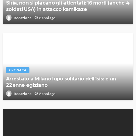
Siria, non si placano gli attentati: 16 morti (anche 4
soldati USA) in attacco kamikaze
8 anni ago
Redazione
CRONACA
Arrestato a Milano lupo solitario dell’Isis: è un
22enne egiziano
8 anni ago
Redazione