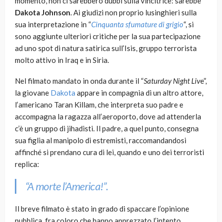
momento, non ci sarebbero dubbi sulla vincitrice: sarebbe
Dakota Johnson
. Ai giudizi non proprio lusinghieri sulla
sua interpretazione in “
Cinquanta sfumature di grigio
“, si
sono aggiunte ulteriori critiche per la sua partecipazione
ad uno spot di natura satirica sull’Isis, gruppo terrorista
molto attivo in Iraq e in Siria.
Nel filmato mandato in onda durante il “
Saturday Night Liv
e”,
la giovane
Dakota
appare in compagnia di un altro attore,
l’americano Taran Killam, che interpreta suo padre e
accompagna la ragazza all’aeroporto, dove ad attenderla
c’è un gruppo di jihadisti. Il padre, a quel punto, consegna
sua figlia al manipolo di estremisti, raccomandandosi
affinché si prendano cura di lei, quando e uno dei terroristi
replica:
“A morte l’America!”.
Il breve filmato è stato in grado di spaccare l’opinione
pubblica, fra coloro che hanno apprezzato l’intento