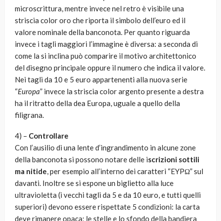
microscrittura, mentre invece nel retro è visibile una
striscia color oro che riporta il simbolo dell’euro ed il
valore nominale della banconota. Per quanto riguarda
invece i tagli maggiori l’immagine è diversa: a seconda di
come la si inclina può comparire il motivo architettonico
del disegno principale oppure il numero che indica il valore.
Nei tagli da 10 e 5 euro appartenenti alla nuova serie
“
Europa
” invece la striscia color argento presente a destra
ha il ritratto della dea Europa, uguale a quello della
filigrana.
4) –
Controllare
Con l’ausilio di una lente d’ingrandimento in alcune zone
della banconota si possono notare delle i
scrizioni sottili
ma nitide
, per esempio all’interno dei caratteri “EYPΩ” sul
davanti. Inoltre se si espone un biglietto alla luce
ultravioletta (i vecchi tagli da 5 e da 10 euro, e tutti quelli
superiori) devono essere rispettate 5 condizioni: la carta
deve rimanere opaca; le stelle e lo sfondo della bandiera