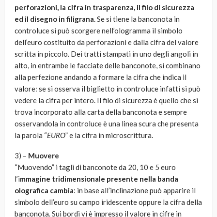
perforazioni, la cifra in trasparenza, il filo di sicurezza
ed il disegno in filigrana
. Se si tiene la banconota in
controluce si può scorgere nell’ologramma il simbolo
dell’euro costituito da perforazioni e dalla cifra del valore
scritta in piccolo. Dei tratti stampati in uno degli angoli in
alto, in entrambe le facciate delle banconote, si combinano
alla perfezione andando a formare la cifra che indica il
valore: se si osserva il biglietto in controluce infatti si può
vedere la cifra per intero. Il filo di sicurezza è quello che si
trova incorporato alla carta della banconota e sempre
osservandola in controluce è una linea scura che presenta
la parola “
EURO
” e la cifra in microscrittura.
3) –
Muovere
“Muovendo” i tagli di banconote da 20, 10 e 5 euro
l’i
mmagine tridimensionale presente nella banda
olografica cambia
: in base all’inclinazione può apparire il
simbolo dell’euro su campo iridescente oppure la cifra della
banconota. Sui bordi vi è impresso il valore in cifre in