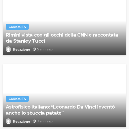
CURIOSITÀ
Rimini vista con gli occhi della CNN e raccontata
da Stanley Tucci
5 anni ago
Redazione
CURIOSITÀ
Astrofisico italiano: “Leonardo Da Vinci inventò
anche lo sbuccia patate”
7 anni ago
Redazione