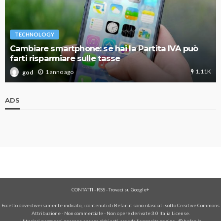
TECHNOLOGY
Cambiare smartphone: se hai la Partita IVA può
farti risparmiare sulle tasse
1.11K
1 anno ago
god
ADS
CONTATTI
-
RSS
-
Trovaci su Google+
Eccetto dove diversamente indicato, i contenuti di Befan.it sono rilasciati sotto Creative Commons
Attribuzione - Non commerciale - Non opere derivate 3.0 Italia License.
Ulteriori permessi possono essere richiesti usando l'
apposita pagina
- © befan.it