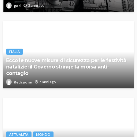
3 anni ago
god
ITALIA
Ecco le nuove misure di sicurezza per le festività
natalizie: il Governo stringe la morsa anti-
contagio
5 anni ago
Redazione
ATTUALITÀ
MONDO