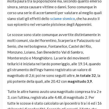
molta paura tra la popolazione ma, secondo quanto emerso
sinora, senza causare vittime o danni. Sono comunque in
corso una serie di accertamenti per valutare al meglio quali
siano stati gli effetti dello
sciame sismico
, che ha avuto il
suo epicentro nel versante pistoiese degli Appennini.
Le scosse sono state comunque avvertite distintamente in
molti comuni, sia del fiorentino, Scarperia e Palazzuolo sul
Senio, che nel bolognese, Fontanelice, Castel del Rio,
Monzuno, Loiano, San Benedetto Val di Sambro,
Monterenzio e Monghidoro. La serie dei movimenti
tellurici è iniziata nel tardo pomeriggio, alle 19.14, quando
gli strumento dell’Ingv hanno registrato un valore di
magnitudo di 2,6; poi ne sono seguiti altre,
in totale 32
, la
più potente della quali, alle 20.42 con
magnitudo 3,9
.
Tutte le altre hanno avuto una magnitudo compresa tra 2 e
3, con l’ultima, registrata alle 4.48, di magnitudo 2. Per
tutte le scosse è stato calcolato un ipocentro tra i 6 ed i 16