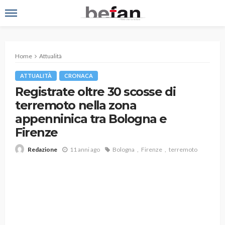
Home
Attualità
ATTUALITÀ
CRONACA
Registrate oltre 30 scosse di
terremoto nella zona
appenninica tra Bologna e
Firenze
11 anni ago
Bologna
Firenze
terremoto
Redazione