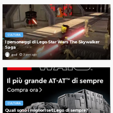
CULTURA
I personaggi di Lego Star Wars The Skywalker
Saga
3 anni ago
god
CULTURA
Quali sono i migliori set Lego di sempre?