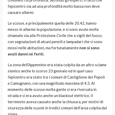
chilometri di profondità. Secondo gli esperti, il fatto che
l’epicentro sia ad una profondità molto bassa non deve
causare allarmi.
Le scosse, e principalmente quella delle 20.42, hanno
messo in allarme la popolazione, e si sono avute molte
chiamate sia alla Protezione Civile che a vigili del fuoco,
con segnalazioni di alcuni pensili e lampadari che si sono
mossi nelle abitazioni, ma fortunatamente
non si sono
avuti danni né feriti.
La zona dell’Appennino era stata colpita da un altro sciame
sismico anche lo scorso 23 gennaio ed in quel caso
l’epicentro era stato tra i comuni di Castiglione dei Pepoli
e Camugnano, con una magnitudo massima di 4.3. Al
momento delle scosse molta gente si era riversata in
strada e si era avuto anche un blackout elettrico. Il
terremoto aveva causato anche la chiusura, per motivi di
sicurezza delle scuole in tredici comuni dell’area colpita dal
sisma.