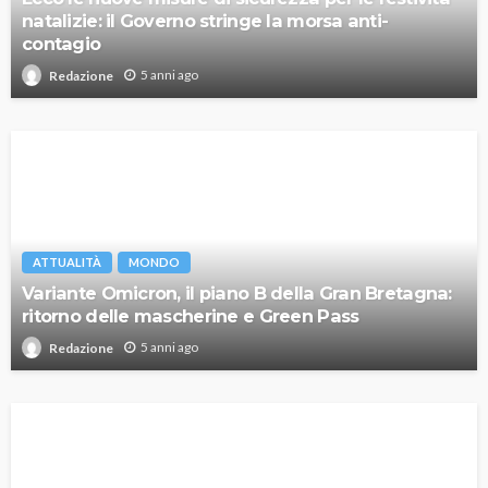
natalizie: il Governo stringe la morsa anti-
contagio
5 anni ago
Redazione
ATTUALITÀ
MONDO
Variante Omicron, il piano B della Gran Bretagna:
ritorno delle mascherine e Green Pass
5 anni ago
Redazione