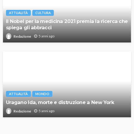
ATTUALITÀ
CULTURA
Il Nobel per la medicina 2021 premia la ricerca che
spiega gli abbracci
5 anni ago
Redazione
ATTUALITÀ
MONDO
Uragano Ida, morte e distruzione a New York
5 anni ago
Redazione