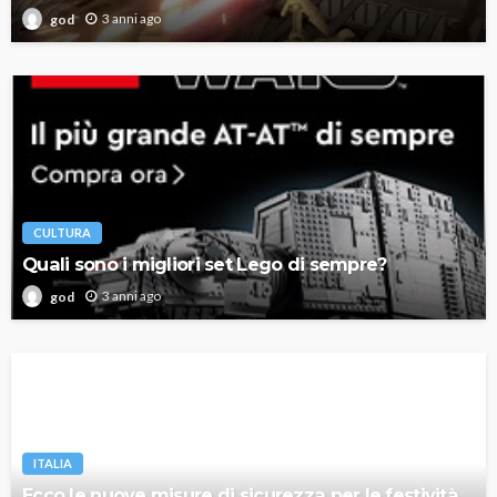
3 anni ago
god
CULTURA
Quali sono i migliori set Lego di sempre?
3 anni ago
god
ITALIA
Ecco le nuove misure di sicurezza per le festività