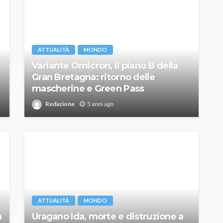
ATTUALITÀ
MONDO
Variante Omicron, il piano B della
Gran Bretagna: ritorno delle
mascherine e Green Pass
Redazione
5 anni ago
ATTUALITÀ
MONDO
a
Uragano Ida, morte e distruzione a