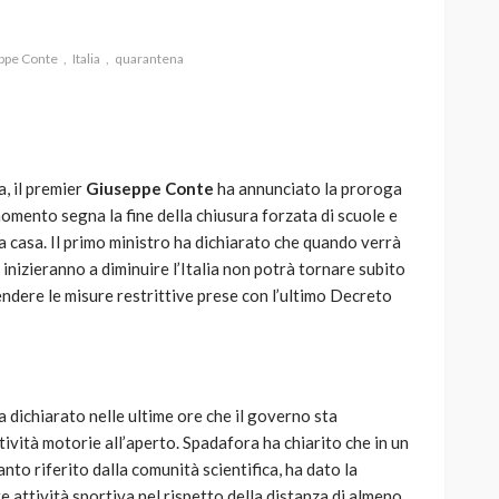
ppe Conte
Italia
quarantena
AUTO
SPORT
MG alle Final 8 di Coppa
a, il premier
Giuseppe Conte
ha annunciato la proroga
Davis: tennis mondiale e
 momento segna la fine della chiusura forzata di scuole e
passione per
e a casa. Il primo ministro ha dichiarato che quando verrà
quale
l’automobilismo
inizieranno a diminuire l’Italia non potrà tornare subito
o prato
abbracciano la stessa causa
ndere le misure restrittive prese con l’ultimo Decreto
784
581
god
9 mesi ago
 dichiarato nelle ultime ore che il governo sta
ttività motorie all’aperto. Spadafora ha chiarito che in un
to riferito dalla comunità scientifica, ha dato la
are attività sportiva nel rispetto della distanza di almeno