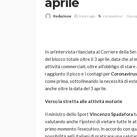
aprile
Redazione
6 anni ago
coronavirus
Giuse
In un’intervista rilasciata al Corriere della Ser
del blocco totale oltre il 3 aprile, data che al
VARIE
attività commerciali, oltre all’obbligo di star
Robot tagliaerba: 
raggiunto il picco e i contagi per
Coronavirus
scegliere per il tu
come prima, sottolineando la necessità di este
anche oltre la data del 3 aprile.
god
1 anno ago
Verso la stretta alle attività motorie
Il ministro dello Sport
Vincenzo Spadafora
ha
valutando anche l’ipotesi di vietare tutte le a
primo momento l’esecutivo, in accordo con quan
possibilità agli italiani di praticare una salut