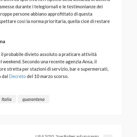
smesse durante i telegiornali e le testimonianze dei
troppe persone abbiano approfittato di questa
spettare così la norma prioritaria, quella cioè di restare
ana
e il probabile divieto assoluto a praticare attività
el weekend. Secondo una recente agenzia Ansa, il
e stretta per stazioni di servizio, bar e supermercati,
o dal
Decreto
del 10 marzo scorso.
Italia
quarantena
USA 2020, Joe Biden ad un passo