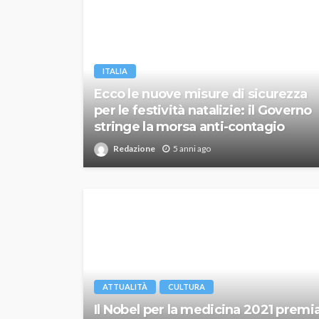
ITALIA
Ecco le nuove misure di sicurezza
per le festività natalizie: il Governo
stringe la morsa anti-contagio
Redazione
5 anni ago
ATTUALITÀ
CULTURA
Il Nobel per la medicina 2021 premi