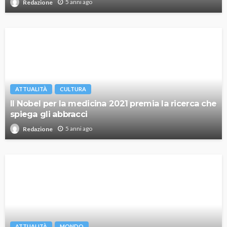
5 anni ago
Redazione
ATTUALITÀ
CULTURA
Il Nobel per la medicina 2021 premia la ricerca che
spiega gli abbracci
5 anni ago
Redazione
ATTUALITÀ
MONDO