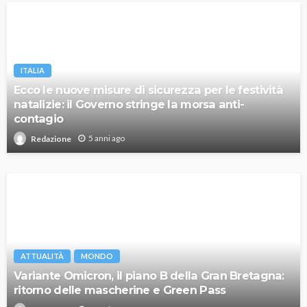
ITALIA
Ecco le nuove misure di sicurezza per le festività
natalizie: il Governo stringe la morsa anti-
contagio
5 anni ago
Redazione
ATTUALITÀ
MONDO
Variante Omicron, il piano B della Gran Bretagna:
ritorno delle mascherine e Green Pass