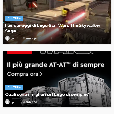
CULTURA
I personaggi di Lego Star Wars The Skywalker
Saga
3 anni ago
god
CULTURA
Quali sono i migliori set Lego di sempre?
3 anni ago
god