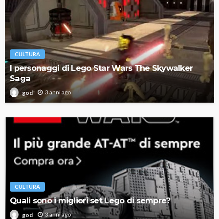
CULTURA
I personaggi di Lego Star Wars The Skywalker
Saga
3 anni ago
god
CULTURA
Quali sono i migliori set Lego di sempre?
3 anni ago
god