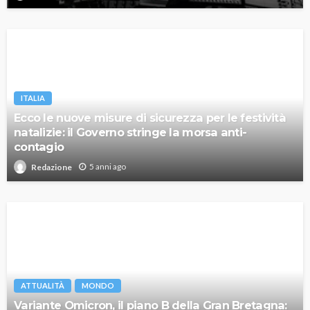
ITALIA
Ecco le nuove misure di sicurezza per le festività
natalizie: il Governo stringe la morsa anti-
contagio
5 anni ago
Redazione
ATTUALITÀ
MONDO
Variante Omicron, il piano B della Gran Bretagna: