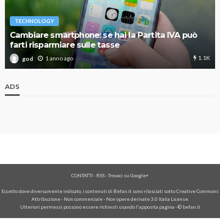
TECHNOLOGY
Cambiare smartphone: se hai la Partita IVA può
farti risparmiare sulle tasse
1.1K
1 anno ago
god
ADS
CONTATTI
-
RSS
-
Trovaci su Google+
Eccetto dove diversamente indicato, i contenuti di Befan.it sono rilasciati sotto Creative Commons
Attribuzione - Non commerciale - Non opere derivate 3.0 Italia License.
Ulteriori permessi possono essere richiesti usando l'
apposita pagina
- © befan.it