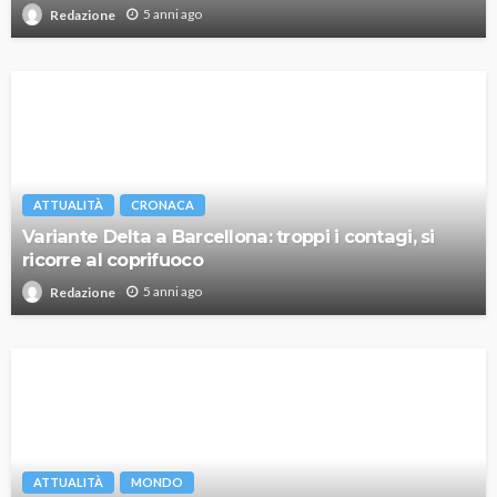
5 anni ago
Redazione
ATTUALITÀ
CRONACA
Variante Delta a Barcellona: troppi i contagi, si
ricorre al coprifuoco
5 anni ago
Redazione
ATTUALITÀ
MONDO