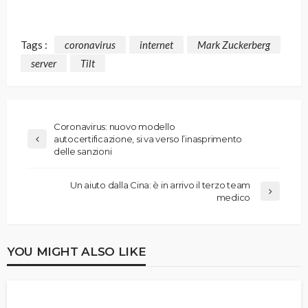
Tags :
coronavirus
internet
Mark Zuckerberg
server
Tilt
Coronavirus: nuovo modello
autocertificazione, si va verso l’inasprimento
delle sanzioni
Un aiuto dalla Cina: è in arrivo il terzo team
medico
YOU MIGHT ALSO LIKE