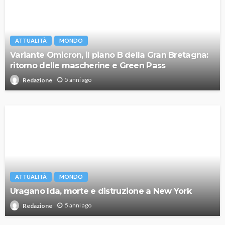
ATTUALITÀ
MONDO
Variante Omicron, il piano B della Gran Bretagna:
ritorno delle mascherine e Green Pass
5 anni ago
Redazione
ATTUALITÀ
MONDO
Uragano Ida, morte e distruzione a New York
5 anni ago
Redazione