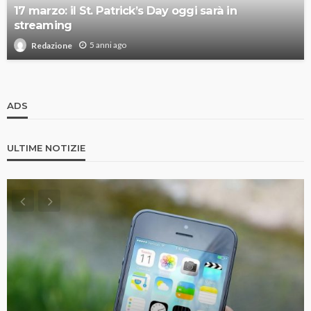
17 marzo: il St. Patrick’s Day oggi sarà in
streaming
5 anni ago
Redazione
ADS
ULTIME NOTIZIE