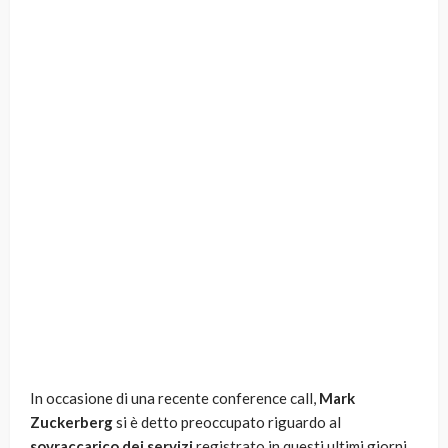
In occasione di una recente conference call,
Mark
Zuckerberg
si è detto preoccupato riguardo al
sovraccarico dei servizi
registrato in questi ultimi giorni