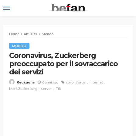
Home
Attualità
Mondo
MONDO
Coronavirus, Zuckerberg
preoccupato per il sovraccarico
dei servizi
6 anni ago
coronavirus
internet
Redazione
Mark Zuckerberg
server
Tilt