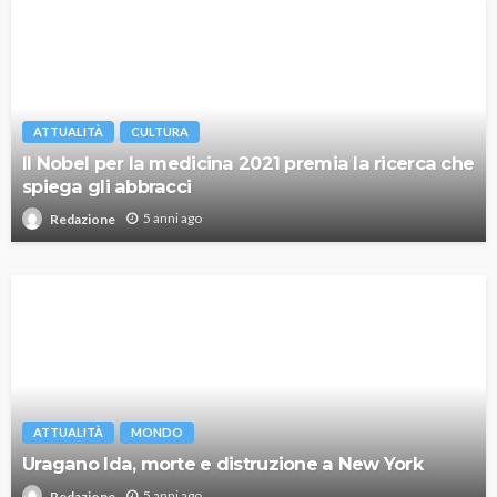
ATTUALITÀ
CULTURA
Il Nobel per la medicina 2021 premia la ricerca che
spiega gli abbracci
5 anni ago
Redazione
ATTUALITÀ
MONDO
Uragano Ida, morte e distruzione a New York
5 anni ago
Redazione