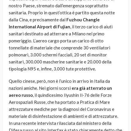
nostro Paese, stremato dall’emergenza soprattutto
sanitaria. Proprio in quest’ottica è partito questa notte
dalla Cina, e precisamente dal
Fuzhou Changle
International Airport di Fujian
, il terzo carico di aiuti
sanitari destinato ad atterrare a Milano nel primo
pomeriggio. L’aereo cargo porta un carico di otto
tonnellate di materiale che comprende 30 ventilatori
polmonari, 3.000 schermi facciali, 20 set di monitor
sanitari, 300.000 mascherine sanitarie e 20.000 della
tipologia N95 e, infine, 3.000 tute protettive.
Quello cinese, però, non è l’unico in arrivo in Italia da
nazioni amiche. Nei giorni scorsi
era già atterrato un
aereo russo
, il quindicesimo Ilyushin Il-76 delle Forze
Aerospaziali Russe, che ha portato a Pratica di Mare
attrezzature mediche per la diagnosi del Coronavirus e
materiale di disinfestazione di ambienti e di attrezzature.
In una recente intervista rilasciata dal ministero della
Difesa russo al sito Interfax è stato chiaramente detto che