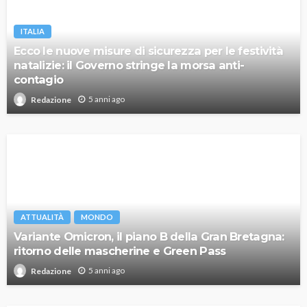
ITALIA
Ecco le nuove misure di sicurezza per le festività
natalizie: il Governo stringe la morsa anti-
contagio
5 anni ago
Redazione
ATTUALITÀ
MONDO
Variante Omicron, il piano B della Gran Bretagna:
ritorno delle mascherine e Green Pass
5 anni ago
Redazione