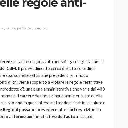
lle regole anti-
to
Giuseppe Conte
sanzioni
AUTO
SPORT
MG alle Final 8 di Coppa
Davis: tennis mondiale e
passione per
ferenza stampa organizzata per spiegare agli italiani le
quale
l’automobilismo
 del CdM
. Il provvedimento cerca di mettere ordine
o prato
abbracciano la stessa causa
dine sparso nelle settimane precedenti e in modo
nti di chi viene scoperto a violare le regole restrittive
784
581
god
9 mesi ago
à introdotte c’è una pena amministrativa che varia dai 400
 norme e il carcere da uno a cinque anni per tutte quelle
rus, violano la quarantena mettendo a rischio la salute e
le
Regioni possano prevedere ulteriori restrizioni
in
corso al
fermo amministrativo dell’auto
in caso di