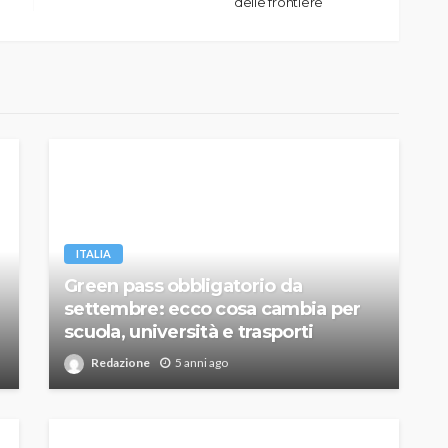
delle frontiere
ITALIA
Green pass obbligatorio da
settembre: ecco cosa cambia per
scuola, università e trasporti
Redazione
5 anni ago