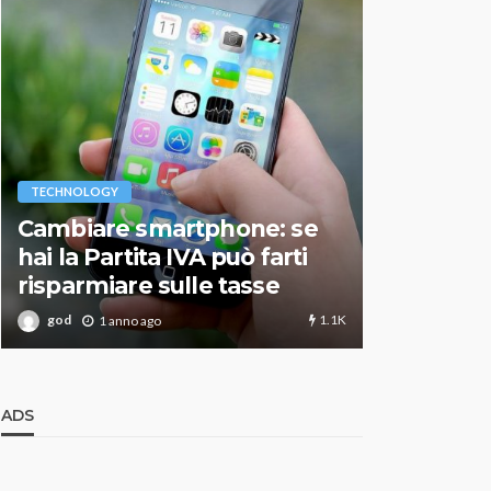
VARIE
TECHNOLOGY
Migliori r
Cambiare smartphone: se
guida agg
hai la Partita IVA può farti
scegliere
risparmiare sulle tasse
perfetto
1.1K
god
god
1 anno ago
1 an
ADS