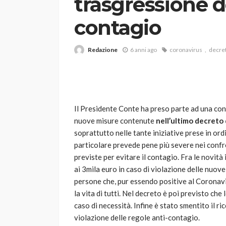
trasgressione de
contagio
Redazione
6 anni ago
coronavirus
decre
VARIE
Il Presidente Conte ha preso parte ad una con
Robot tagliaerba: 
nuove misure contenute
nell’ultimo decreto
scegliere per il tu
soprattutto nelle tante iniziative prese in or
particolare prevede pene più severe nei confro
god
1 anno ago
previste per evitare il contagio. Fra le novit
ai 3mila euro in caso di violazione delle nuove
persone che, pur essendo positive al Coronavi
la vita di tutti. Nel decreto è poi previsto che 
caso di necessità. Infine è stato smentito il ri
violazione delle regole anti-contagio.