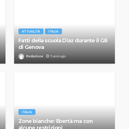
ATTUALITÀ
ITALIA
Fatti della scuola Diaz durante il G8
di Genova
Redazione
5 anni ago
ITALIA
Zone bianche: libertà ma con
alcune restrizioni