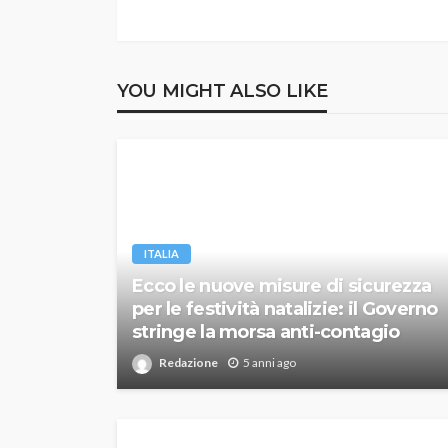
YOU MIGHT ALSO LIKE
ITALIA
Ecco le nuove misure di sicurezza
per le festività natalizie: il Governo
stringe la morsa anti-contagio
Redazione
5 anni ago