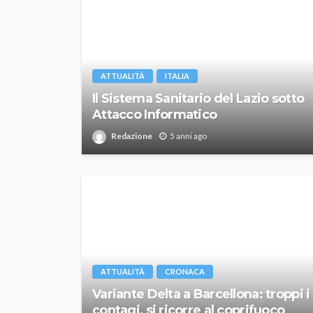
ATTUALITÀ
ITALIA
Il Sistema Sanitario del Lazio sotto
Attacco Informatico
Redazione
5 anni ago
ATTUALITÀ
CRONACA
Variante Delta a Barcellona: troppi i
contagi, si ricorre al coprifuoco