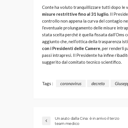
Conte ha voluto tranquillizzare tutti dopo le v
misure restrittive fino al 31 luglio
. Il Presid
controllo non appena la curva del contagio ne
l’eventuale prolungamento delle misure intrapr
stata scelta perché è quella fissata dall’Oms 
aggiunto che, nell’ottica della trasparenza ist
con i Presidenti delle Camere
, per renderli 
passi intrapresi. Il Presidente ha infine ribadi
suggerito dal comitato tecnico scientifico.
Tags :
coronavirus
decreto
Giusep
Un aiuto dalla Cina: è in arrivo il terzo
team medico