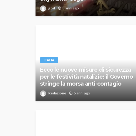
god
3 anni ago
ITALIA
Ecco le nuove misure di sicurezza
per le festività natalizie: il Governo
stringe la morsa anti-contagio
Redazione
5 anni ago