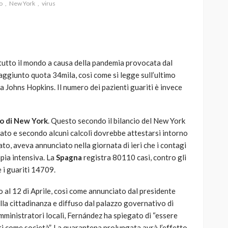
o
New York
virus
tutto il mondo a causa della pandemia provocata dal
AUTO
SPORT
aggiunto quota 34mila, così come si legge sull’ultimo
MG alle Final 8 di Coppa
a Johns Hopkins. Il numero dei pazienti guariti è invece
Davis: tennis mondiale e
passione per
quale
l’automobilismo
o di New York
. Questo secondo il bilancio del New York
o prato
abbracciano la stessa causa
ato e secondo alcuni calcoli dovrebbe attestarsi intorno
, aveva annunciato nella giornata di ieri che i contagi
785
582
god
9 mesi ago
apia intensiva. La
Spagna
registra 80110 casi, contro gli
 i guariti 14709.
o al 12 di Aprile, così come annunciato dal presidente
lla cittadinanza e diffuso dal palazzo governativo di
amministratori locali, Fernández ha spiegato di “essere
i come società”. La quarantena prolungata avrà l’effetto