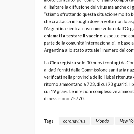
di limitare la diffusione del virus ma anche d
“stiamo sfruttando questa situazione molto ben
che ci attacca in luoghi dove a volte non lo a
l’Argentina rientra, così come voluto dall’Org
chiamati a testare il vaccino
, aspetto che c
parte della comunità internazionale”. In base al
Argentina allo stato attuale il numero dei con
La
Cina
registra solo 30 nuovi contagi da Cor
ai dati forniti dalla Commissione sanitaria naz
verificati nella provincia dello Hubei ritenuta
ritorno ammontano a 723, di cui 93 guariti. I 
cui 19 gravi. Le infezioni complessive ammonta
dimessi sono 75770.
Tags :
coronavirus
Mondo
New Yo