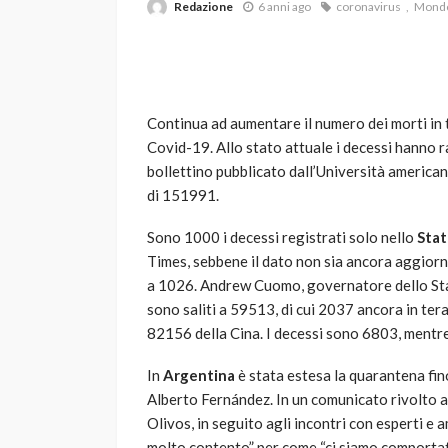
Redazione
6 anni ago
coronavirus
Mond
Continua ad aumentare il numero dei morti in 
Covid-19. Allo stato attuale i decessi hanno r
bollettino pubblicato dall’Università american
di 151991.
VARIE
Robot tagliaerba: 
Sono 1000 i decessi registrati solo nello
Stat
scegliere per il tu
Times, sebbene il dato non sia ancora aggiorn
a 1026. Andrew Cuomo, governatore dello Stato
god
1 anno ago
sono saliti a 59513, di cui 2037 ancora in ter
82156 della Cina. I decessi sono 6803, mentre
In
Argentina
è stata estesa la quarantena fin
Alberto Fernández. In un comunicato rivolto a
Olivos, in seguito agli incontri con esperti e 
molto contento” per come “ci siamo comportat