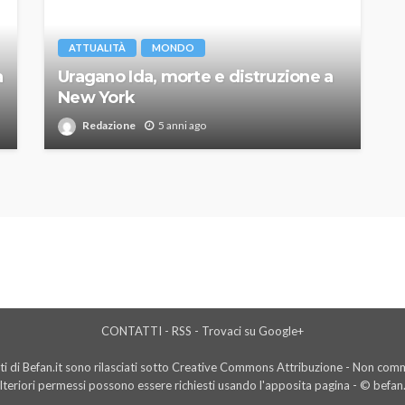
ATTUALITÀ
MONDO
a
Uragano Ida, morte e distruzione a
New York
Redazione
5 anni ago
CONTATTI
-
RSS
-
Trovaci su Google+
i di Befan.it sono rilasciati sotto Creative Commons Attribuzione - Non comme
lteriori permessi possono essere richiesti usando l'
apposita pagina
- © befan.