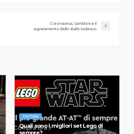
Coronavirus, Gentiloni e il
superamento dello stallo tedesco
CULTURA
Quali sono i migliori set Lego di
sempre?