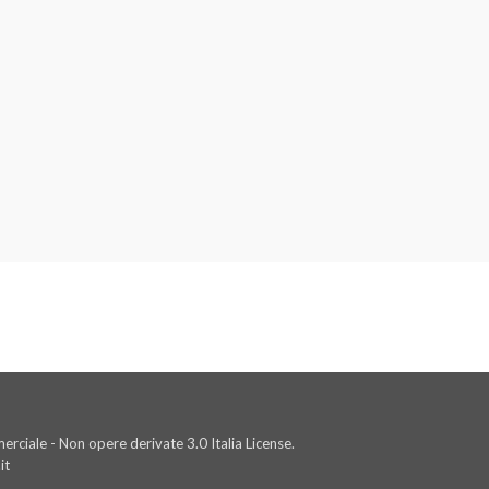
rciale - Non opere derivate 3.0 Italia License.
it