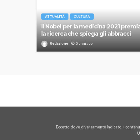
ATTUALITÀ
CULTURA
Il Nobel per la medicina 2021 premi
la ricerca che spiega gli abbracci
Redazione
5 anni ago
Eccetto dove diversamente indicato, i contenut
U