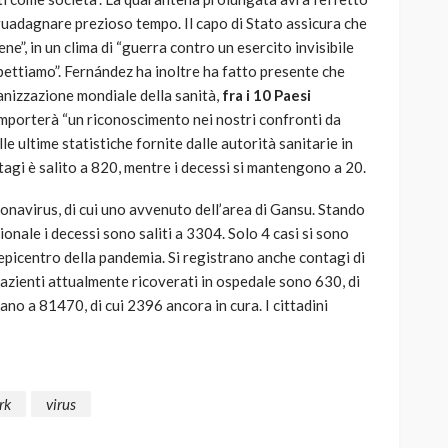
i guadagnare prezioso tempo. Il capo di Stato assicura che
e”, in un clima di “guerra contro un esercito invisibile
spettiamo”. Fernández ha inoltre ha fatto presente che
anizzazione mondiale della sanità,
fra i 10 Paesi
omporterà “un riconoscimento nei nostri confronti da
le ultime statistiche fornite dalle autorità sanitarie in
tagi è salito a 820, mentre i decessi si mantengono a 20.
onavirus, di cui uno avvenuto dell’area di Gansu. Stando
ionale i decessi sono saliti a 3304. Solo 4 casi si sono
 epicentro della pandemia. Si registrano anche contagi di
pazienti attualmente ricoverati in ospedale sono 630, di
no a 81470, di cui 2396 ancora in cura. I cittadini
rk
virus