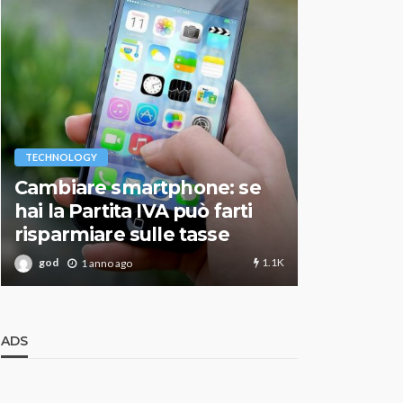
VARIE
TECHNOLOGY
Migliori r
Cambiare smartphone: se
guida agg
hai la Partita IVA può farti
scegliere
risparmiare sulle tasse
perfetto
1.1K
god
god
1 anno ago
1 an
ADS