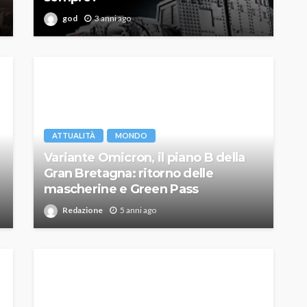
god
3 anni ago
ATTUALITÀ
MONDO
Variante Omicron, il piano B della
Gran Bretagna: ritorno delle
mascherine e Green Pass
Redazione
5 anni ago