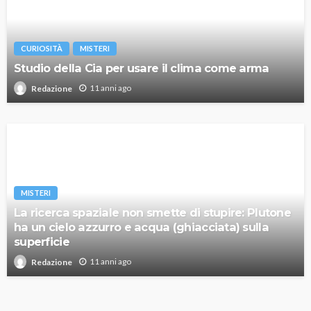
CURIOSITÀ
MISTERI
Studio della Cia per usare il clima come arma
11 anni ago
Redazione
MISTERI
La ricerca spaziale non smette di stupire: Plutone
ha un cielo azzurro e acqua (ghiacciata) sulla
superficie
11 anni ago
Redazione