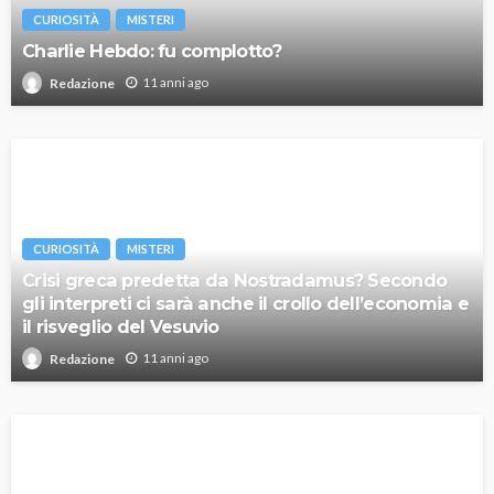
CURIOSITÀ
MISTERI
Charlie Hebdo: fu complotto?
11 anni ago
Redazione
CURIOSITÀ
MISTERI
Crisi greca predetta da Nostradamus? Secondo
gli interpreti ci sarà anche il crollo dell’economia e
il risveglio del Vesuvio
11 anni ago
Redazione