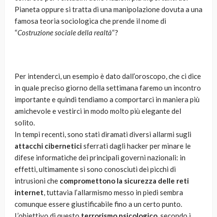
Pianeta oppure si tratta di una manipolazione dovuta a una
famosa teoria sociologica che prende il nome di
“
Costruzione sociale della realtà
“?
Per intenderci, un esempio è dato dall’oroscopo, che ci dice
in quale preciso giorno della settimana faremo un incontro
importante e quindi tendiamo a comportarci in maniera più
amichevole e vestirci in modo molto più elegante del
solito.
In tempi recenti, sono stati diramati diversi allarmi sugli
attacchi cibernetici
sferrati dagli hacker per minare le
difese informatiche dei principali governi nazionali: in
effetti, ultimamente si sono conosciuti dei picchi di
intrusioni che
compromettono la sicurezza delle reti
internet
, tuttavia l’allarmismo messo in piedi sembra
comunque essere giustificabile fino a un certo punto.
L’obiettivo di questo
terrorismo psicologico,
secondo i