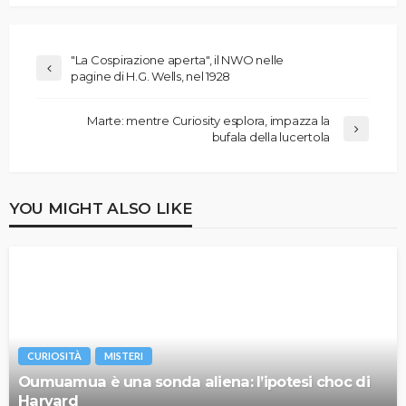
"La Cospirazione aperta", il NWO nelle
pagine di H.G. Wells, nel 1928
Marte: mentre Curiosity esplora, impazza la
bufala della lucertola
YOU MIGHT ALSO LIKE
CURIOSITÀ
MISTERI
Oumuamua è una sonda aliena: l’ipotesi choc di
Harvard