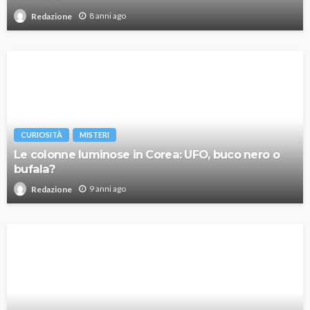
8 anni ago
Redazione
CURIOSITÀ
MISTERI
Le colonne luminose in Corea: UFO, buco nero o
bufala?
9 anni ago
Redazione