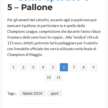
5 – Pallone
Per gli amanti del calcetto, accanto agli scarpini non può
mancare il pallone, in particolare se è quello della
Champions League, competizione che durante l’anno riduce
il numero delle cene fuori in coppia… Alla “modica” cifra di
115 euro, infatti, potreste farlo palleggiare per il salotto
con il modello ufficiale che verrà utilizzato nella finale di
Champions di Maggio.
1
2
3
4
5
6
7
8
9
10
11
Tags :
Natale 2014
sport