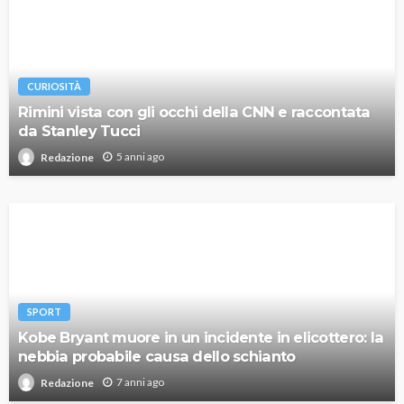
CURIOSITÀ
Rimini vista con gli occhi della CNN e raccontata
da Stanley Tucci
5 anni ago
Redazione
SPORT
Kobe Bryant muore in un incidente in elicottero: la
nebbia probabile causa dello schianto
7 anni ago
Redazione