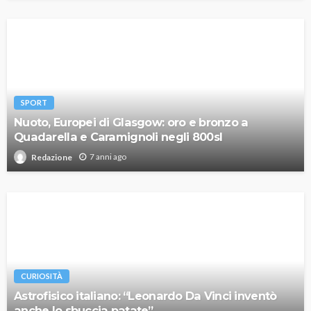
SPORT
Nuoto, Europei di Glasgow: oro e bronzo a
Quadarella e Caramignoli negli 800sl
7 anni ago
Redazione
CURIOSITÀ
Astrofisico italiano: “Leonardo Da Vinci inventò
anche lo sbuccia patate”