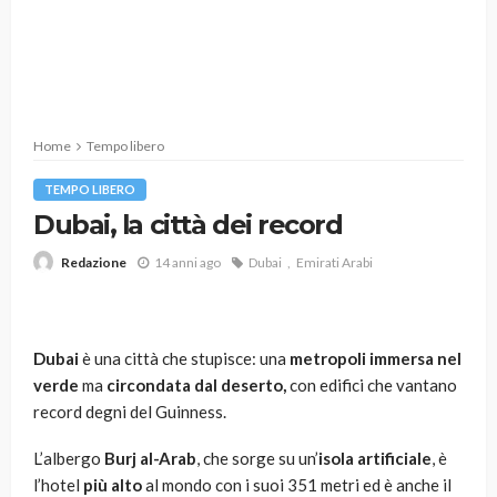
Home
Tempo libero
TEMPO LIBERO
Dubai, la città dei record
14 anni ago
Dubai
Emirati Arabi
Redazione
Dubai
è una città che stupisce: una
metropoli immersa nel
verde
ma
circondata dal deserto,
con edifici che vantano
record degni del Guinness.
L’albergo
Burj al-Arab
, che sorge su un’
isola artificiale
, è
l’hotel
più alto
al mondo con i suoi 351 metri ed è anche il