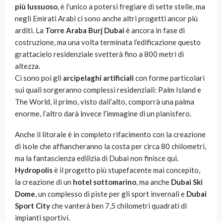
più lussuoso
, è l’unico a potersi fregiare di sette stelle, ma
negli Emirati Arabi ci sono anche altri progetti ancor più
arditi. La
Torre Araba Burj Dubai
è ancora in fase di
costruzione, ma una volta terminata l’edificazione questo
grattacielo residenziale svetterà fino a 800 metri di
altezza.
Ci sono poi gli
arcipelaghi artificiali
con forme particolari
sui quali sorgeranno complessi residenziali: Palm Island e
The World, il primo, visto dall’alto, comporrà una palma
enorme, l’altro darà invece l’immagine di un planisfero.
Anche il litorale è in completo rifacimento con la creazione
di isole che affiancheranno la costa per circa 80 chilometri,
ma la fantascienza edilizia di Dubai non finisce qui.
Hydropolis
è il progetto più stupefacente mai concepito,
la creazione di un
hotel sottomarino
, ma anche
Dubai Ski
Dome
, un complesso di piste per gli sport invernali e
Dubai
Sport City
che vanterà ben 7,5 chilometri quadrati di
impianti sportivi.