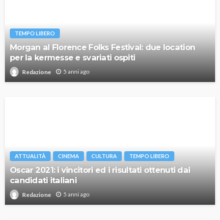
TEMPO LIBERO
Morgan al Florence Folks Festival: due location
per la kermesse e svariati ospiti
5 anni ago
Redazione
ATTUALITÀ
CINEMA
CULTURA
TEMPO LIBERO
Oscar 2021: i vincitori ed i risultati ottenuti dai
candidati italiani
5 anni ago
Redazione