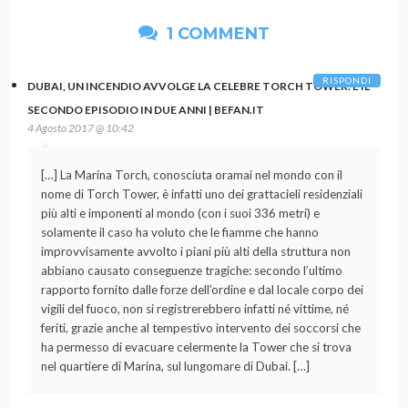
1 COMMENT
RISPONDI
DUBAI, UN INCENDIO AVVOLGE LA CELEBRE TORCH TOWER: È IL
SECONDO EPISODIO IN DUE ANNI | BEFAN.IT
4 Agosto 2017 @ 10:42
[…] La Marina Torch, conosciuta oramai nel mondo con il
nome di Torch Tower, è infatti uno dei grattacieli residenziali
più alti e imponenti al mondo (con i suoi 336 metri) e
solamente il caso ha voluto che le fiamme che hanno
improvvisamente avvolto i piani più alti della struttura non
abbiano causato conseguenze tragiche: secondo l’ultimo
rapporto fornito dalle forze dell’ordine e dal locale corpo dei
vigili del fuoco, non si registrerebbero infatti né vittime, né
feriti, grazie anche al tempestivo intervento dei soccorsi che
ha permesso di evacuare celermente la Tower che si trova
nel quartiere di Marina, sul lungomare di Dubai. […]