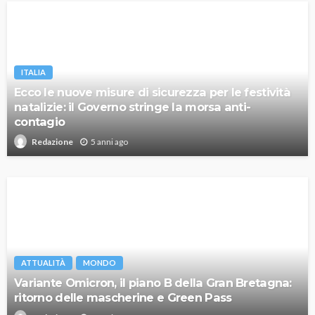
ITALIA
Ecco le nuove misure di sicurezza per le festività
natalizie: il Governo stringe la morsa anti-
contagio
5 anni ago
Redazione
ATTUALITÀ
MONDO
Variante Omicron, il piano B della Gran Bretagna:
ritorno delle mascherine e Green Pass