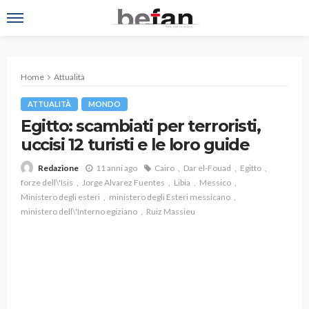
Home
Attualità
ATTUALITÀ
MONDO
Egitto: scambiati per terroristi,
uccisi 12 turisti e le loro guide
11 anni ago
Cairo
Dar el-Fouad
Egitto
Redazione
forze dell\'Isis
Jorge Alvarez Fuentes
Libia
Messico
Ministero degli esteri
ministero degli Esteri messicano
ministero dell\'Interno egiziano
Ruiz Massieu