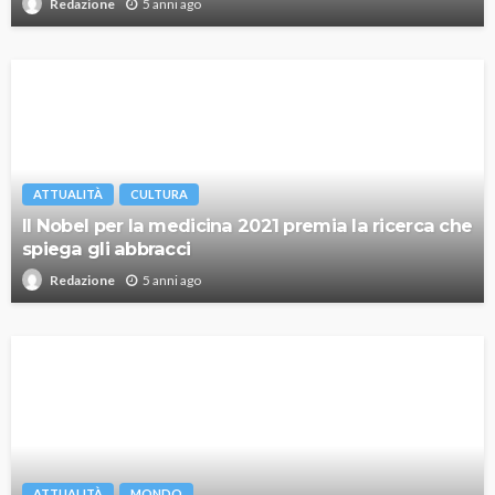
5 anni ago
Redazione
ATTUALITÀ
CULTURA
Il Nobel per la medicina 2021 premia la ricerca che
spiega gli abbracci
5 anni ago
Redazione
ATTUALITÀ
MONDO