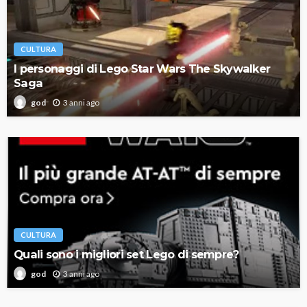
CULTURA
I personaggi di Lego Star Wars The Skywalker
Saga
3 anni ago
god
CULTURA
Quali sono i migliori set Lego di sempre?
3 anni ago
god