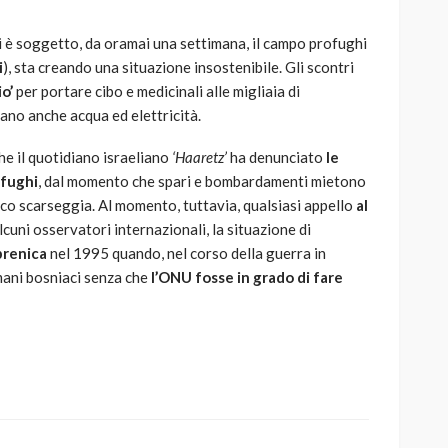
i è soggetto, da oramai una settimana, il campo profughi
i
), sta creando una situazione insostenibile. Gli scontri
o’
per portare cibo e medicinali alle migliaia di
ano anche acqua ed elettricità.
e il quotidiano israeliano
‘Haaretz’
ha denunciato
le
ofughi
, dal momento che spari e bombardamenti mietono
edico scarseggia. Al momento, tuttavia, qualsiasi appello
al
uni osservatori internazionali, la situazione di
brenica
nel 1995 quando, nel corso della guerra in
lmani bosniaci senza che
l’ONU fosse in grado di fare