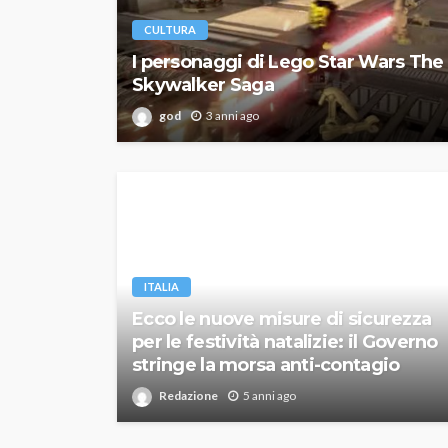
CULTURA
I personaggi di Lego Star Wars The
Skywalker Saga
god
3 anni ago
ITALIA
Ecco le nuove misure di sicurezza
per le festività natalizie: il Governo
stringe la morsa anti-contagio
Redazione
5 anni ago