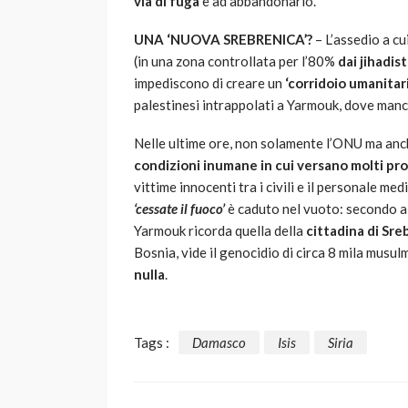
via di fuga
e ad abbandonarlo.
UNA ‘NUOVA SREBRENICA’?
– L’assedio a cu
(in una zona controllata per l’80%
dai jihadist
impediscono di creare un
‘corridoio umanitari
palestinesi intrappolati a Yarmouk, dove manc
Nelle ultime ore, non solamente l’ONU ma anch
condizioni inumane in cui versano molti pr
vittime innocenti tra i civili e il personale m
‘cessate il fuoco’
è caduto nel vuoto: secondo alc
Yarmouk ricorda quella della
cittadina di Sre
Bosnia, vide il genocidio di circa 8 mila musu
nulla
.
Tags :
Damasco
Isis
Siria