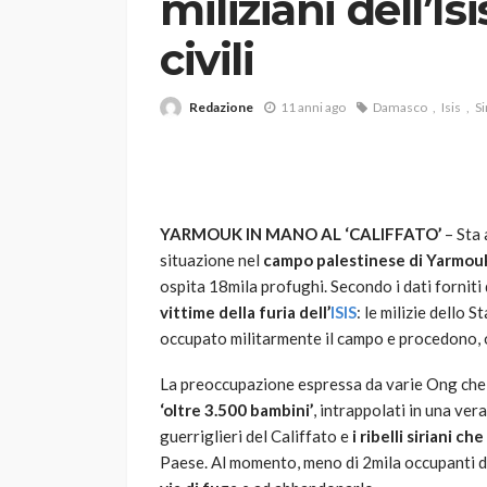
miliziani dell’Is
civili
Redazione
11 anni ago
Damasco
Isis
Si
VARIE
YARMOUK IN MANO AL ‘CALIFFATO’
– Sta 
Robot tagliaerba: 
situazione nel
campo palestinese di Yarmou
scegliere per il tu
ospita 18mila profughi. Secondo i dati fornit
vittime della furia dell’
ISIS
: le milizie dello 
god
1 anno ago
occupato militarmente il campo e procedono, 
La preoccupazione espressa da varie Ong che 
‘oltre 3.500 bambini’
, intrappolati in una ver
guerriglieri del Califfato e
i ribelli siriani c
Paese. Al momento, meno di 2mila occupanti 