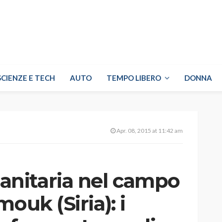
SCIENZE E TECH
AUTO
TEMPO LIBERO
DONNA
Apr. 08, 2015 at 11:42 am
nitaria nel campo
ouk (Siria): i