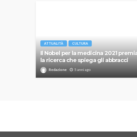
ATTUALITÀ
CULTURA
Il Nobel per la medicina 2021 premi
la ricerca che spiega gli abbracci
Redazione
5 anni ago