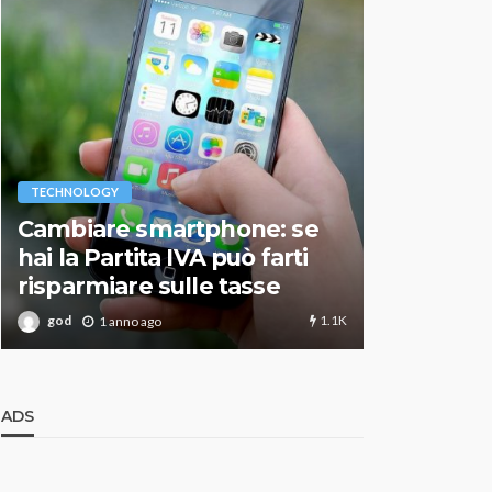
VARIE
TECHNOLOGY
Migliori r
Cambiare smartphone: se
guida agg
hai la Partita IVA può farti
scegliere
risparmiare sulle tasse
perfetto
1.1K
god
god
1 anno ago
1 an
ADS