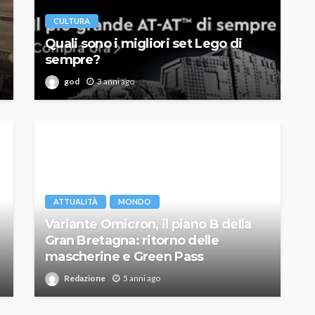
CULTURA
Quali sono i migliori set Lego di
sempre?
god
3 anni ago
ATTUALITÀ
MONDO
Variante Omicron, il piano B della
Gran Bretagna: ritorno delle
mascherine e Green Pass
Redazione
5 anni ago