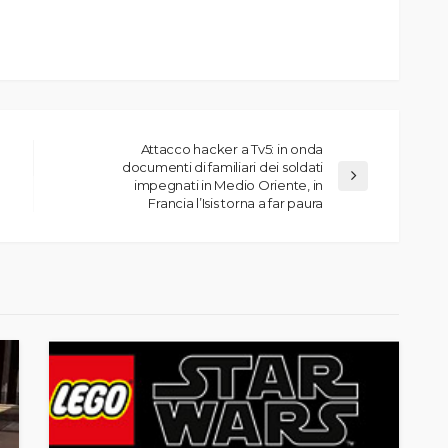
Attacco hacker a Tv5: in onda
documenti di familiari dei soldati
impegnati in Medio Oriente, in
Francia l’Isis torna a far paura