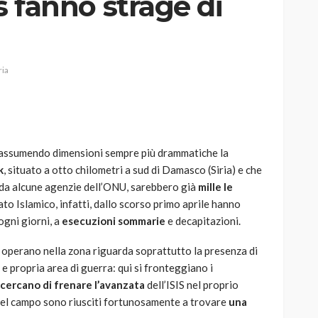
is fanno strage di
ria
AUTO
SPORT
MG alle Final 8 di Coppa
Davis: tennis mondiale e
passione per
assumendo dimensioni sempre più drammatiche la
quale
l’automobilismo
k
, situato a otto chilometri a sud di Damasco (Siria) e che
o prato
abbracciano la stessa causa
i da alcune agenzie dell’ONU, sarebbero già
mille le
Stato Islamico, infatti, dallo scorso primo aprile hanno
786
583
god
9 mesi ago
ogni giorni, a
esecuzioni sommarie
e decapitazioni.
operano nella zona riguarda soprattutto la presenza di
a e propria area di guerra: qui si fronteggiano i
he cercano di frenare l’avanzata
dell’ISIS nel proprio
del campo sono riusciti fortunosamente a trovare
una