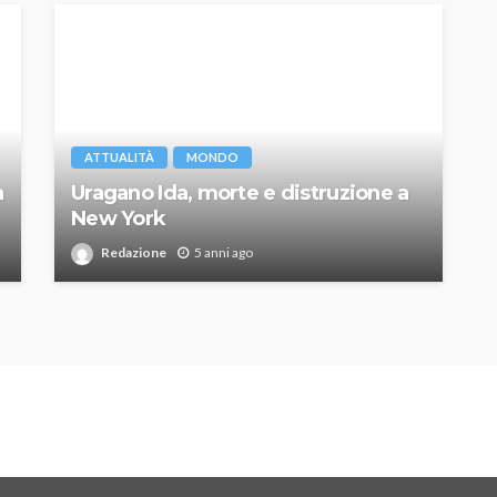
ATTUALITÀ
MONDO
a
Uragano Ida, morte e distruzione a
New York
Redazione
5 anni ago