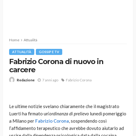
Home
Attualità
ATTUALITÀ
GOSSIP E TV
Fabrizio Corona di nuovo in
carcere
7 anni ago
Fabrizio Corona
Redazione
Le ultime notizie svelano chiaramente che il magistrato
Luerti ha firmato un’
ordinanza di prelievo
lunedì pomeriggio
a Milano per
Fabrizio Corona
, sospendendo così
l’affidamento terapeutico che avrebbe dovuto aiutarlo ad
uscire dalla dipendenza psicologica data dalla cocaina.