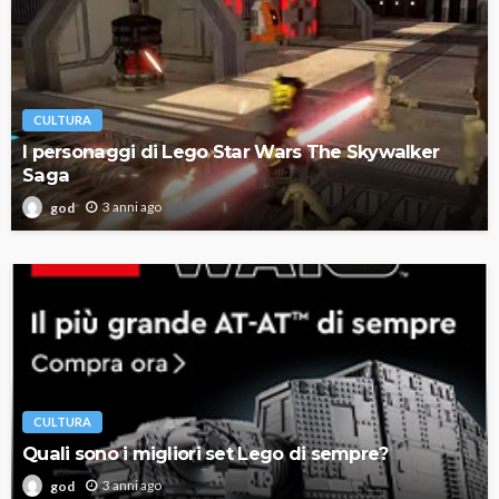
CULTURA
I personaggi di Lego Star Wars The Skywalker
Saga
3 anni ago
god
CULTURA
Quali sono i migliori set Lego di sempre?
3 anni ago
god