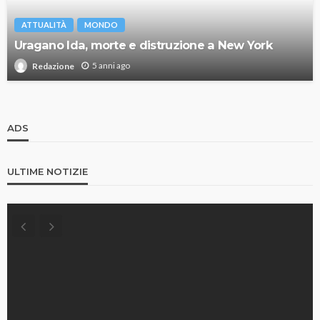
ATTUALITÀ
MONDO
Uragano Ida, morte e distruzione a New York
5 anni ago
Redazione
ADS
ULTIME NOTIZIE