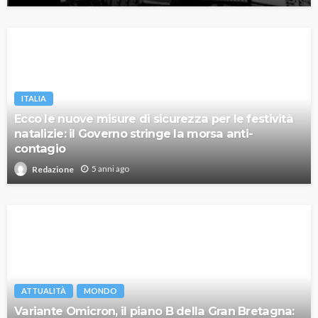
ITALIA
Ecco le nuove misure di sicurezza per le festività
natalizie: il Governo stringe la morsa anti-
contagio
5 anni ago
Redazione
ATTUALITÀ
MONDO
Variante Omicron, il piano B della Gran Bretagna: