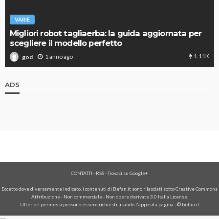
VARIE
Migliori robot tagliaerba: la guida aggiornata per
scegliere il modello perfetto
1.11K
1 anno ago
god
ADS
CONTATTI
-
RSS
-
Trovaci su Google+
Eccetto dove diversamente indicato, i contenuti di Befan.it sono rilasciati sotto Creative Commons
Attribuzione - Non commerciale - Non opere derivate 3.0 Italia License.
Ulteriori permessi possono essere richiesti usando l'
apposita pagina
- © befan.it