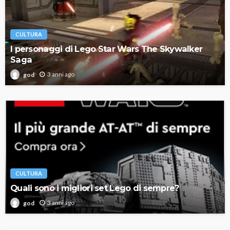
CULTURA
I personaggi di Lego Star Wars The Skywalker
Saga
3 anni ago
god
CULTURA
Quali sono i migliori set Lego di sempre?
3 anni ago
god