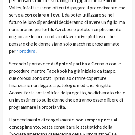
per pensare a metter su famiglia. I giganti della Silicon
Valley, infatti, si sono offerti di pagare il procedimento che
serve a
congelare gli ovuli,
da poter utilizzare se nel
futuro
le loro dipendenti decideranno di avere un figlio, ma
non saranno più fertili. Avrebbero potuto semplicemente
migliorare le loro condizioni lavorative piuttosto che
pensare che le donne siano solo macchine programmate
per
riprodursi
.
Secondo i portavoce di
Apple
si partirà a Gennaio con le
procedure, mentre
Facebook
ha già iniziato da tempo. I
due colossi sono stati i primi ad offrire coperture
finanziarie non legate a patologie mediche. Brigitte
Adams, forte sostenitrice del progetto, ha dichiarato che è
un investimento sulle donne che potranno essere libere di
programmare la propria vita.
Il procedimento di congelamento
non sempre porta al
concepimento
, basta consultare le statistiche della
“Società americana di Medicina della Riproduzione”. Le