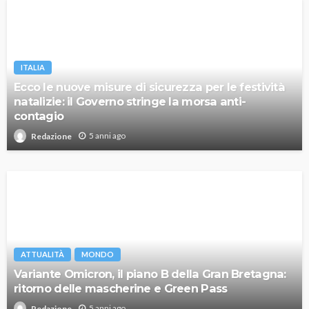
ITALIA
Ecco le nuove misure di sicurezza per le festività
natalizie: il Governo stringe la morsa anti-
contagio
5 anni ago
Redazione
ATTUALITÀ
MONDO
Variante Omicron, il piano B della Gran Bretagna:
ritorno delle mascherine e Green Pass
5 anni ago
Redazione