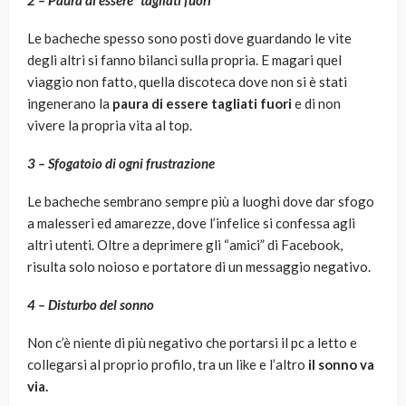
2 – Paura di essere ”tagliati fuori”
Le bacheche spesso sono posti dove guardando le vite
degli altri si fanno bilanci sulla propria. E magari quel
viaggio non fatto, quella discoteca dove non si è stati
ingenerano la
paura di essere tagliati fuori
e di non
vivere la propria vita al top.
3 – Sfogatoio di ogni frustrazione
Le bacheche sembrano sempre più a luoghi dove dar sfogo
a malesseri ed amarezze, dove l’infelice si confessa agli
altri utenti. Oltre a deprimere gli “amici” di Facebook,
risulta solo noioso e portatore di un messaggio negativo.
4 – Disturbo del sonno
Non c’è niente di più negativo che portarsi il pc a letto e
collegarsi al proprio profilo, tra un like e l’altro
il sonno va
via.