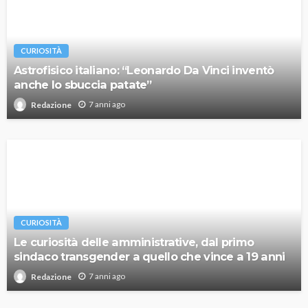
CURIOSITÀ
Astrofisico italiano: “Leonardo Da Vinci inventò
anche lo sbuccia patate”
7 anni ago
Redazione
CURIOSITÀ
Le curiosità delle amministrative, dal primo
sindaco transgender a quello che vince a 19 anni
7 anni ago
Redazione