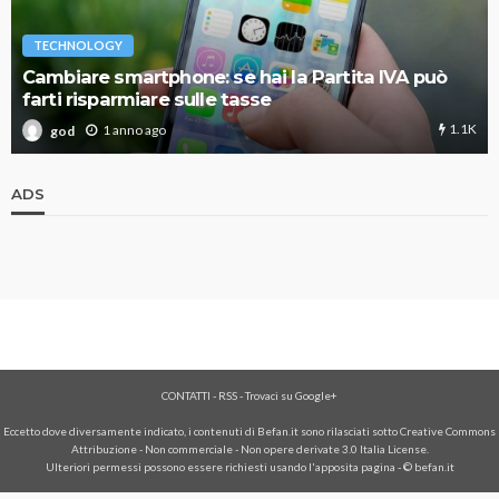
TECHNOLOGY
Cambiare smartphone: se hai la Partita IVA può
farti risparmiare sulle tasse
1.1K
1 anno ago
god
ADS
CONTATTI
-
RSS
-
Trovaci su Google+
Eccetto dove diversamente indicato, i contenuti di Befan.it sono rilasciati sotto Creative Commons
Attribuzione - Non commerciale - Non opere derivate 3.0 Italia License.
Ulteriori permessi possono essere richiesti usando l'
apposita pagina
- © befan.it