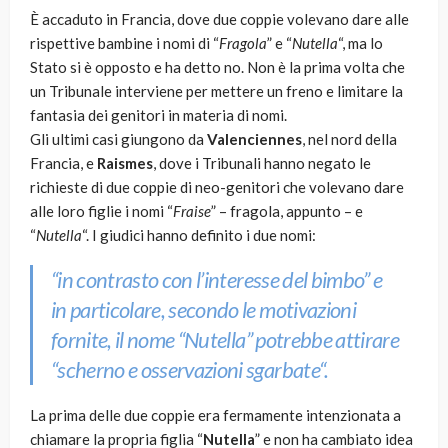
È accaduto in Francia, dove due coppie volevano dare alle
rispettive bambine i nomi di “
Fragola
” e “
Nutella
“, ma lo
Stato si è opposto e ha detto no. Non è la prima volta che
un Tribunale interviene per mettere un freno e limitare la
fantasia dei genitori in materia di nomi.
Gli ultimi casi giungono da
Valenciennes
, nel nord della
Francia, e
Raismes
, dove i Tribunali hanno negato le
richieste di due coppie di neo-genitori che volevano dare
alle loro figlie i nomi “
Fraise
” – fragola, appunto – e
“
Nutella
“. I giudici hanno definito i due nomi:
“
in contrasto con l’interesse del bimbo”
e
in particolare, secondo le motivazioni
fornite, il nome
“Nutella” potrebbe attirare
“scherno e osservazioni sgarbate
“.
La prima delle due coppie era fermamente intenzionata a
chiamare la propria figlia “
Nutella
” e non ha cambiato idea