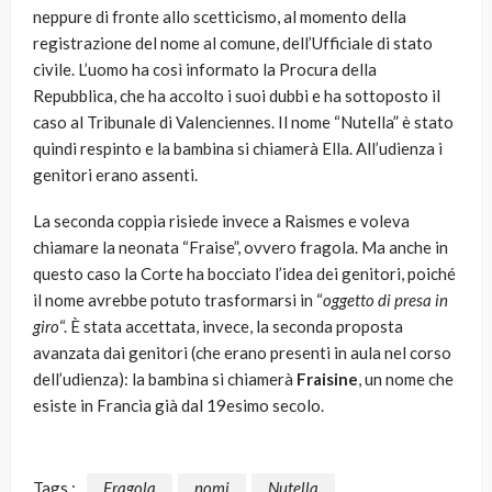
neppure di fronte allo scetticismo, al momento della
registrazione del nome al comune, dell’Ufficiale di stato
civile. L’uomo ha così informato la Procura della
Repubblica, che ha accolto i suoi dubbi e ha sottoposto il
caso al Tribunale di Valenciennes. Il nome “Nutella” è stato
quindi respinto e la bambina si chiamerà Ella. All’udienza i
genitori erano assenti.
La seconda coppia risiede invece a Raismes e voleva
chiamare la neonata “Fraise”, ovvero fragola. Ma anche in
questo caso la Corte ha bocciato l’idea dei genitori, poiché
il nome avrebbe potuto trasformarsi in “
oggetto di presa in
giro
“. È stata accettata, invece, la seconda proposta
avanzata dai genitori (che erano presenti in aula nel corso
dell’udienza): la bambina si chiamerà
Fraisine
, un nome che
esiste in Francia già dal 19esimo secolo.
Tags :
Fragola
nomi
Nutella