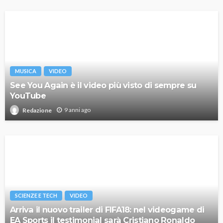
MUSICA
VIDEO
See You Again è il video più visto di sempre su
YouTube
9 anni ago
Redazione
SCIENZE E TECH
VIDEO
Arriva il nuovo trailer di FIFA18: nel videogame di
EA Sports il testimonial sarà Cristiano Ronaldo