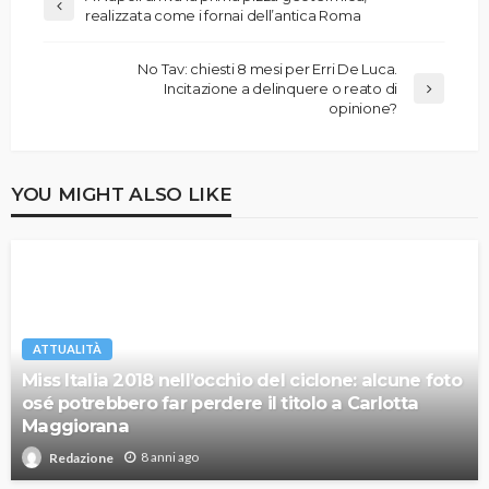
realizzata come i fornai dell’antica Roma
No Tav: chiesti 8 mesi per Erri De Luca.
Incitazione a delinquere o reato di
opinione?
YOU MIGHT ALSO LIKE
ATTUALITÀ
Miss Italia 2018 nell’occhio del ciclone: alcune foto
osé potrebbero far perdere il titolo a Carlotta
Maggiorana
8 anni ago
Redazione