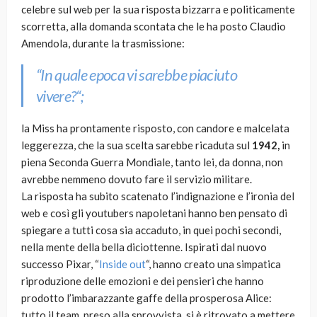
celebre sul web per la sua risposta bizzarra e politicamente
scorretta, alla domanda scontata che le ha posto Claudio
Amendola, durante la trasmissione:
“
In quale epoca vi sarebbe piaciuto
vivere?
“;
la Miss ha prontamente risposto, con candore e malcelata
leggerezza, che la sua scelta sarebbe ricaduta sul
1942,
in
piena Seconda Guerra Mondiale, tanto lei, da donna, non
avrebbe nemmeno dovuto fare il servizio militare.
La risposta ha subito scatenato l’indignazione e l’ironia del
web e così gli youtubers napoletani hanno ben pensato di
spiegare a tutti cosa sia accaduto, in quei pochi secondi,
nella mente della bella diciottenne. Ispirati dal nuovo
successo Pixar, “
Inside out
“, hanno creato una simpatica
riproduzione delle emozioni e dei pensieri che hanno
prodotto l’imbarazzante gaffe della prosperosa Alice:
tutto il team, preso alla sprovvista, si è ritrovato a mettere