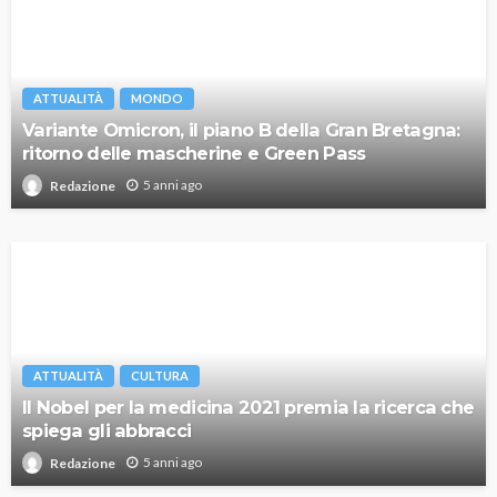
ATTUALITÀ
MONDO
Variante Omicron, il piano B della Gran Bretagna:
ritorno delle mascherine e Green Pass
5 anni ago
Redazione
ATTUALITÀ
CULTURA
Il Nobel per la medicina 2021 premia la ricerca che
spiega gli abbracci
5 anni ago
Redazione