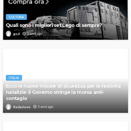
CULTURA
Quali sono i migliori set Lego di sempre?
3 anni ago
god
ITALIA
Ecco le nuove misure di sicurezza per le festività
natalizie: il Governo stringe la morsa anti-
contagio
5 anni ago
Redazione