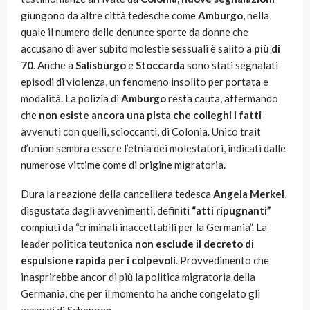
giungono da altre città tedesche come
Amburgo
, nella
quale il numero delle denunce sporte da donne che
accusano di aver subito molestie sessuali è salito a
più di
70
. Anche a
Salisburgo
e
Stoccarda
sono stati segnalati
episodi di violenza, un fenomeno insolito per portata e
modalità. La polizia di
Amburgo
resta cauta, affermando
che
non esiste ancora una pista che colleghi i fatti
avvenuti con quelli, scioccanti, di Colonia. Unico trait
d’union sembra essere l’etnia dei molestatori, indicati dalle
numerose vittime come di origine migratoria.
Dura la reazione della cancelliera tedesca
Angela Merkel
,
disgustata dagli avvenimenti, definiti
“atti ripugnanti”
compiuti da “criminali inaccettabili per la Germania”. La
leader politica teutonica
non esclude il decreto di
espulsione rapida per i colpevoli
. Provvedimento che
inasprirebbe ancor di più la politica migratoria della
Germania, che per il momento ha anche congelato gli