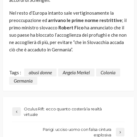
accordi di Schengen.
Nel resto d’Europa intanto sale vertiginosamente la
preoccupazione ed
arrivano le prime norme restrittive
; il
primo ministro slovacco
Robert Fico
ha annunciato che il
suo paese ha bloccato l’accoglienza dei profughi e che non
ne accoglierà di più, per evitare “che in Slovacchia accada
ciò che è accaduto in Germania”.
Tags :
abusi donne
Angela Merkel
Colonia
Germania
Oculus Rift: ecco quanto costerà la realtà
virtuale
Parigi: ucciso uomo con falsa cintura
esplosiva