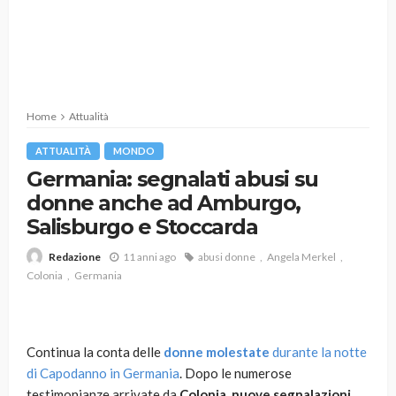
Home
Attualità
ATTUALITÀ
MONDO
Germania: segnalati abusi su
donne anche ad Amburgo,
Salisburgo e Stoccarda
11 anni ago
abusi donne
Angela Merkel
Redazione
Colonia
Germania
Continua la conta delle
donne molestate
durante la notte
di Capodanno in Germania
. Dopo le numerose
testimonianze arrivate da
Colonia,
nuove segnalazioni