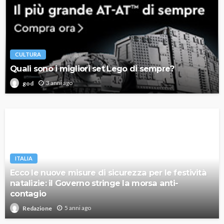
CULTURA
Quali sono i migliori set Lego di sempre?
3 anni ago
god
ITALIA
Ecco le nuove misure di sicurezza per le festività
natalizie: il Governo stringe la morsa anti-
contagio
5 anni ago
Redazione