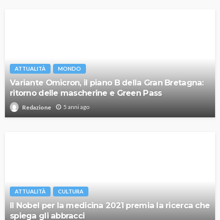
ATTUALITÀ
MONDO
Variante Omicron, il piano B della Gran Bretagna:
ritorno delle mascherine e Green Pass
5 anni ago
Redazione
ATTUALITÀ
CULTURA
Il Nobel per la medicina 2021 premia la ricerca che
spiega gli abbracci