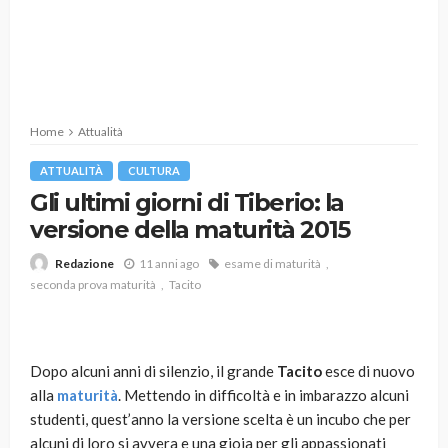
Home
Attualità
ATTUALITÀ
CULTURA
Gli ultimi giorni di Tiberio: la
versione della maturità 2015
11 anni ago
esame di maturità
Redazione
seconda prova maturità
Tacito
Dopo alcuni anni di silenzio, il grande
Tacito
esce di nuovo
alla
maturità
. Mettendo in difficoltà e in imbarazzo alcuni
studenti, quest’anno la versione scelta è un incubo che per
alcuni di loro si avvera e una gioia per gli appassionati