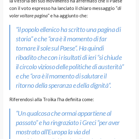
la vittoria del suo movimento ha affermato che il Paese
con il voto espresso ha lanciato il chiaro messaggio “
di
voler voltare pagina
” e ha aggiunto che:
“
il popolo ellenico ha scritto una pagina di
storia”
e che
“ora è il momento di far
tornare il sole sul Paese
“. Ha quindi
ribadito che con i risultati di ieri “
si chiude
il circolo vizioso delle politiche di austerità”
e che
“ora è il momento di salutare il
ritorno della speranza e della dignità
“.
Riferendosi alla Troika l’ha definita come:
“
Un qualcosa che ormai appartiene al
passato”
e ha ringraziato i Greci
“per aver
mostrato all’Europa la via del