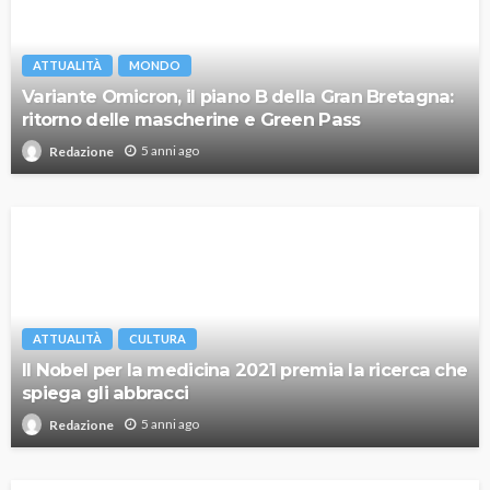
ATTUALITÀ
MONDO
Variante Omicron, il piano B della Gran Bretagna:
ritorno delle mascherine e Green Pass
5 anni ago
Redazione
ATTUALITÀ
CULTURA
Il Nobel per la medicina 2021 premia la ricerca che
spiega gli abbracci
5 anni ago
Redazione