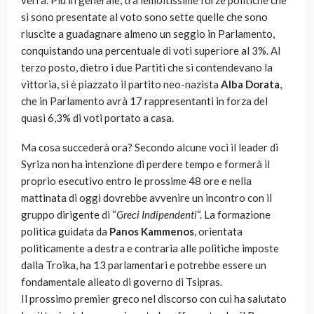
verrà. Più in generale, tra lemoltissime forze politiche che
si sono presentate al voto sono sette quelle che sono
riuscite a guadagnare almeno un seggio in Parlamento,
conquistando una percentuale di voti superiore al 3%. Al
terzo posto, dietro i due Partiti che si contendevano la
vittoria, si è piazzato il partito neo-nazista
Alba Dorata
,
che in Parlamento avrà 17 rappresentanti in forza del
quasi 6,3% di voti portato a casa.
Ma cosa succederà ora? Secondo alcune voci il leader di
Syriza non ha intenzione di perdere tempo e formerà il
proprio esecutivo entro le prossime 48 ore e nella
mattinata di oggi dovrebbe avvenire un incontro con il
gruppo dirigente di “
Greci Indipendenti
“. La formazione
politica guidata da
Panos Kammenos
, orientata
politicamente a destra e contraria alle politiche imposte
dalla Troika, ha 13 parlamentari e potrebbe essere un
fondamentale alleato di governo di Tsipras.
Il prossimo premier greco nel discorso con cui ha salutato