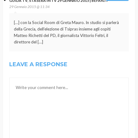
GUIDA TV, STASERA IN TV 29 GENNAIO 2015 | BEFAN.IT
29 Gennaio 2015 @ 11:34
[…] con la Social Room di Greta Mauro. In studio si parlerà
della Grecia, dell’elezione di Tsipras insieme agli ospiti
Matteo Richetti del PD, il giornalista Vittorio Feltri, il
direttore del […]
LEAVE A RESPONSE