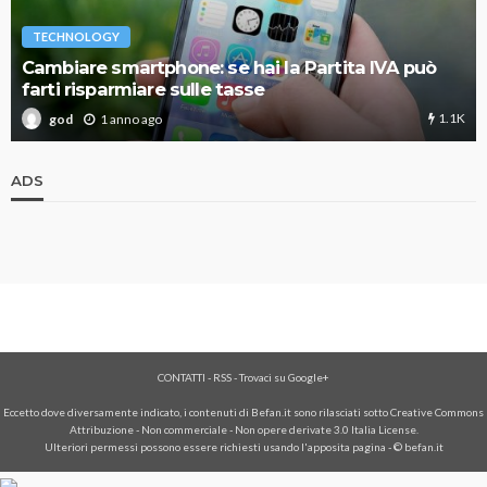
TECHNOLOGY
Cambiare smartphone: se hai la Partita IVA può
farti risparmiare sulle tasse
1.1K
1 anno ago
god
ADS
CONTATTI
-
RSS
-
Trovaci su Google+
Eccetto dove diversamente indicato, i contenuti di Befan.it sono rilasciati sotto Creative Commons
Attribuzione - Non commerciale - Non opere derivate 3.0 Italia License.
Ulteriori permessi possono essere richiesti usando l'
apposita pagina
- © befan.it