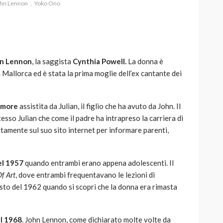
hn Lennon
Yoko Ono
n Lennon
, la saggista
Cynthia Powell.
La donna è
AUTO
SPORT
 Mallorca ed è stata la prima moglie dell’ex cantante dei
MG alle Final 8 di Coppa
Davis: tennis mondiale e
passione per
umore
assistita da Julian, il figlio che ha avuto da John. Il
quale
l’automobilismo
esso Julian che come il padre ha intrapreso la carriera di
o prato
abbracciano la stessa causa
ttamente sul suo sito internet per informare parenti,
785
582
god
9 mesi ago
el 1957
quando entrambi erano appena adolescenti. Il
Of Art
, dove entrambi frequentavano le lezioni di
osto del 1962 quando si scoprì che la donna era rimasta
el 1968
. John Lennon, come dichiarato molte volte da