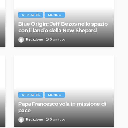
ATTUALITÀ
MONDO
Blue Origin: Jeff Bezos nello spazio
con il lancio della New Shepard
Redazione
5 anni ago
ATTUALITÀ
MONDO
Papa Francesco vola in missione di
pace
Redazione
5 anni ago