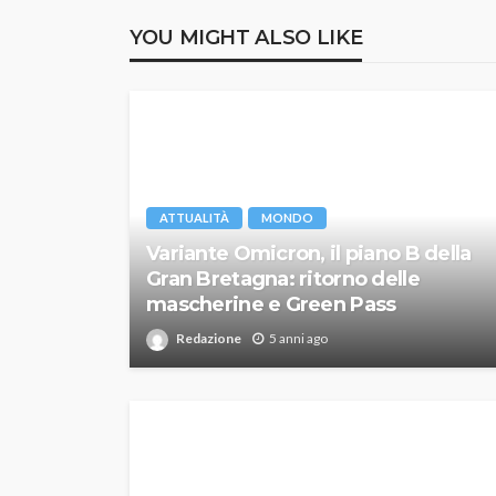
YOU MIGHT ALSO LIKE
ATTUALITÀ
MONDO
Variante Omicron, il piano B della
Gran Bretagna: ritorno delle
mascherine e Green Pass
Redazione
5 anni ago