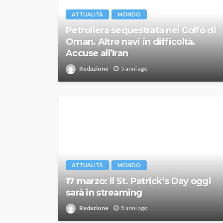
ATTUALITÀ
MONDO
Petroliera sequestrata nel Golfo di
Oman. Altre navi in difficoltà.
Accuse all’Iran
Redazione
5 anni ago
ATTUALITÀ
MONDO
17 marzo: il St. Patrick’s Day oggi
sarà in streaming
Redazione
5 anni ago