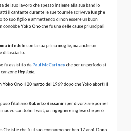
sa del suo lavoro che spesso insieme alla sua band lo
atti il cantante durante le sue tournée scriveva
lunghe
olto suo figlio e ammettendo di non essere un buon
ohn conobbe
Yoko Ono
che fu una delle cause priuncipali
omo infedele
con la sua prima moglie, ma anche un
di lasciarlo.
se fu assistito da
Paul McCartney
che per un periodo si
a canzone
Hey Jude
.
on Yoko Ono
il 20 marzo del 1969 dopo che Yoko abortì il
sposò l’italiano
Roberto Bassanini
per divorziare poi nel
 di nuovo con John Twist, un ingegnere inglese che però
 Christie che fu il suo compagno per ben 17 anni. Dopo