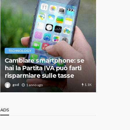
VARIE
TECHNOLOGY
Migliori r
Cambiare smartphone: se
guida agg
hai la Partita IVA può farti
scegliere
risparmiare sulle tasse
perfetto
1.1K
god
god
1 anno ago
1 an
ADS