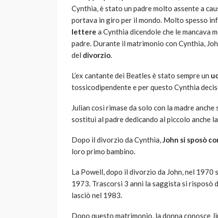
Cynthia, è stato un padre molto assente a cau
portava in giro per il mondo. Molto spesso inf
lettere
a Cynthia dicendole che le mancava m
padre. Durante il matrimonio con Cynthia, J
del
divorzio
.
L’ex cantante dei Beatles è stato sempre un
u
tossicodipendente e per questo Cynthia decise 
Julian così rimase da solo con la madre anche 
sostituì al padre dedicando al piccolo anche l
Dopo il divorzio da Cynthia,
John si sposò c
loro primo bambino.
La Powell, dopo il divorzio da John, nel 1970 
1973. Trascorsi 3 anni la saggista si risposò
lasciò nel 1983.
Dopo questo matrimonio, la donna conosce Jim