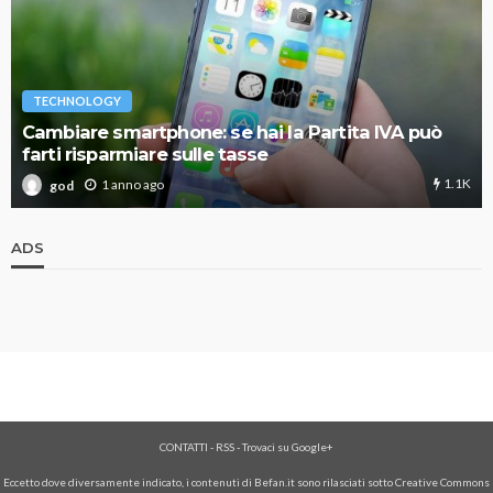
TECHNOLOGY
Cambiare smartphone: se hai la Partita IVA può
farti risparmiare sulle tasse
1.1K
1 anno ago
god
ADS
CONTATTI
-
RSS
-
Trovaci su Google+
Eccetto dove diversamente indicato, i contenuti di Befan.it sono rilasciati sotto Creative Commons