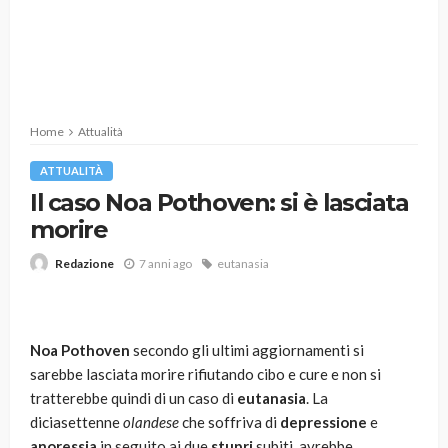
Home
Attualità
ATTUALITÀ
Il caso Noa Pothoven: si è lasciata
morire
7 anni ago
eutanasia
Redazione
Noa Pothoven
secondo gli ultimi aggiornamenti si
sarebbe lasciata morire rifiutando cibo e cure e non si
tratterebbe quindi di un caso di
eutanasia
. La
diciasettenne
olandese
che soffriva di
depressione
e
anoressia
in seguito ai due
stupri
subiti, avrebbe