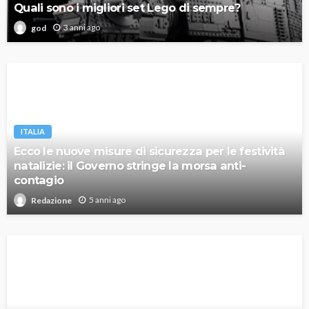
Quali sono i migliori set Lego di sempre?
3 anni ago
god
ITALIA
Ecco le nuove misure di sicurezza per le festività
natalizie: il Governo stringe la morsa anti-
contagio
5 anni ago
Redazione