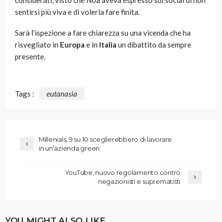
considerati, visto che Noa aveva espresso sui social di non
sentirsi più viva e di volerla fare finita.
Sarà l’ispezione a fare chiarezza su una vicenda che ha
risvegliato in
Europa
e in
Italia
un dibattito da sempre
presente.
Tags :
eutanasia
Millenials, 9 su 10 sceglierebbero di lavorare
in un’azienda green
YouTube, nuovo regolamento contro
negazionisti e suprematisti
YOU MIGHT ALSO LIKE