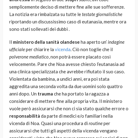
semplicemente deciso di mettere fine alle sue sofferenze.
La notizia era rimbalzata su tutte le
testate giornalistiche
riportando un discussissimo caso di eutanasia, mentre ora
sono stati sollevati dei dubbi .
Il
ministero della sanità olandese
ha aperto un’
indagine
ufficiale
per chiarire la
vicenda
. Ciò non toglie che il
polverone mediatico
, non potrà essere placato così
velocemente. Pare che Noa avesse chiesto l’eutanasia ad
una clinica specializzata che avrebbe rifiutato il suo caso.
Violentata da bambina, a undici anni, era poi stata
aggredita una seconda volta da due uomini solo quattro
anni dopo. Un
trauma
che ha portato la ragazza a
considerare di mettere fine alla propria vita. Il ministero
vuole però assicurarsi che non ci sia stato qualche errore o
responsabilità
da parte di medici e/o familiari nella
vicenda di Noa. Quasi una procedura di
routine
per
assicurarsi che tutti gli aspetti della vicenda vengano