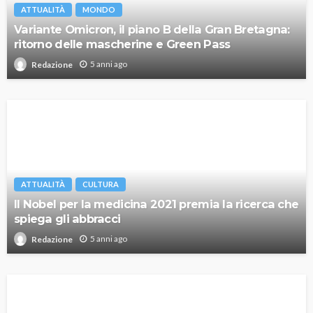
ATTUALITÀ
MONDO
Variante Omicron, il piano B della Gran Bretagna:
ritorno delle mascherine e Green Pass
5 anni ago
Redazione
ATTUALITÀ
CULTURA
Il Nobel per la medicina 2021 premia la ricerca che
spiega gli abbracci
5 anni ago
Redazione