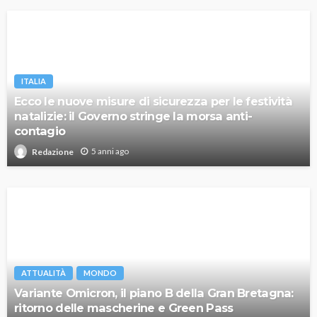
ITALIA
Ecco le nuove misure di sicurezza per le festività
natalizie: il Governo stringe la morsa anti-
contagio
5 anni ago
Redazione
ATTUALITÀ
MONDO
Variante Omicron, il piano B della Gran Bretagna:
ritorno delle mascherine e Green Pass