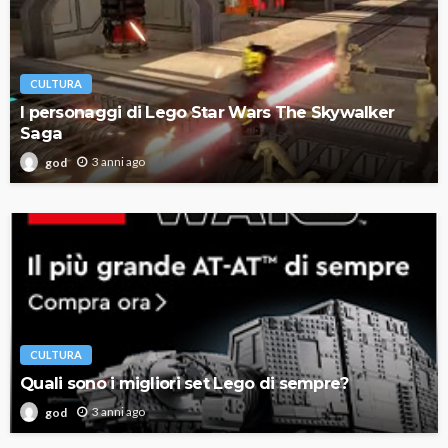
CULTURA
I personaggi di Lego Star Wars The Skywalker
Saga
3 anni ago
god
CULTURA
Quali sono i migliori set Lego di sempre?
3 anni ago
god