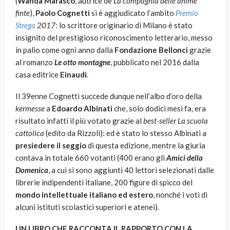
(
Wanda Marasco
, autrice de
La compagnia delle anime
finte
),
Paolo Cognetti
si è aggiudicato l’ambito
Premio
Strega
2017
: lo scrittore originario di Milano è stato
insignito del prestigioso riconoscimento letterario, messo
in palio come ogni anno dalla
Fondazione Bellonci
grazie
al romanzo
Le otto montagne
, pubblicato nel 2016 dalla
casa editrice
Einaudi
.
Il 39enne Cognetti succede dunque nell’albo d’oro della
kermesse
a
Edoardo Albinati
che, solo dodici mesi fa, era
risultato infatti il più votato grazie al
best-seller La scuola
cattolica
(edito da Rizzoli): ed è stato lo stesso Albinati a
presiedere il seggio
di questa edizione, mentre la giuria
contava in totale 660 votanti (400 erano gli
Amici della
Domenica
, a cui si sono aggiunti 40 lettori selezionati dalle
librerie indipendenti italiane, 200 figure di spicco del
mondo intellettuale italiano ed estero
, nonché i voti di
alcuni istituti scolastici superiori e atenei).
UN LIBRO CHE RACCONTA IL RAPPORTO CON LA