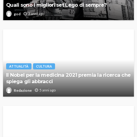
Quali sono i migliori set Lego di sempre?
3 anni ago
god
ATTUALITÀ
CULTURA
Il Nobel per la medicina 2021 premia la ricerca che
spiega gli abbracci
5 anni ago
Redazione