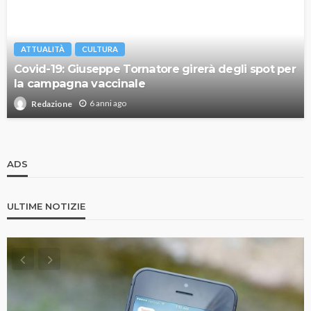
ATTUALITÀ
CULTURA
Covid-19: Giuseppe Tornatore girerà degli spot per
la campagna vaccinale
6 anni ago
Redazione
ADS
ULTIME NOTIZIE