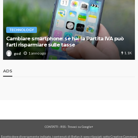
TECHNOLOGY
Cambiare smartphone: se hai la Partita IVA può
farti risparmiare sulle tasse
1.1K
1 anno ago
god
ADS
CONTATTI
-
RSS
-
Trovaci su Google+
Eccetto dove diversamente indicato, i contenuti di Befan.it sono rilasciati sotto Creative Commons