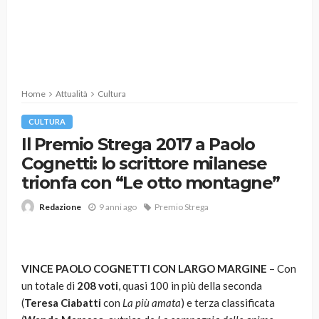
Home
Attualità
Cultura
CULTURA
Il Premio Strega 2017 a Paolo
Cognetti: lo scrittore milanese
trionfa con “Le otto montagne”
9 anni ago
Premio Strega
Redazione
VINCE PAOLO COGNETTI CON LARGO MARGINE
– Con
un totale di
208 voti
, quasi 100 in più della seconda
(
Teresa Ciabatti
con
La più amata
) e terza classificata