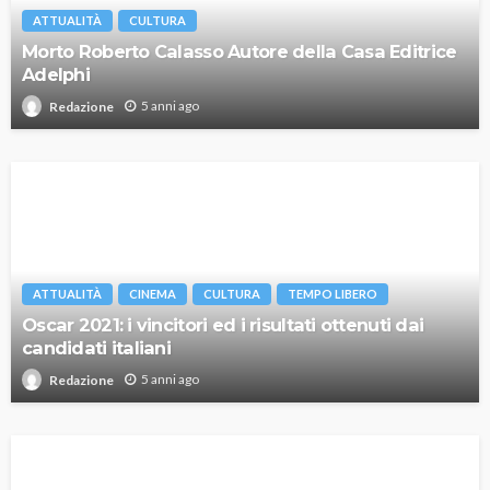
ATTUALITÀ
CULTURA
Morto Roberto Calasso Autore della Casa Editrice
Adelphi
5 anni ago
Redazione
ATTUALITÀ
CINEMA
CULTURA
TEMPO LIBERO
Oscar 2021: i vincitori ed i risultati ottenuti dai
candidati italiani
5 anni ago
Redazione