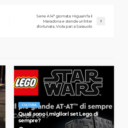
Serie A 14° giornata: Higuain fa il
Maradona e stende un’Inter
sfortunata, Viola pari a Sassuolo
CULTURA
Quali sono i migliori set Lego di
sempre?