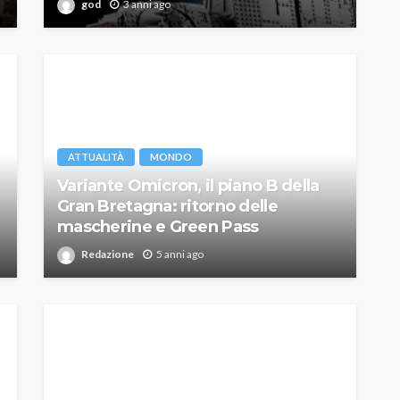
god
3 anni ago
ATTUALITÀ
MONDO
Variante Omicron, il piano B della
Gran Bretagna: ritorno delle
mascherine e Green Pass
Redazione
5 anni ago