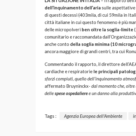
LA SITUAZIONE IN ITALIA
– Il rapporto dell
dell’inquinamento dell’aria
sulle aspettative 
di questi decessi (403mila, di cui 59mila in Ita
città italiane in cui questo fenomeno è più marc
delle micropolveri
ben oltre la soglia-limite
(
comunitario e raccomandata dall’Organizzazio
anche conto
della soglia minima (10 microg
ancora maggiore di grandi centri, tra cui Roma
Commentando il rapporto, il direttore dell’AE
cardiache e respiratorie
le principali patolo
sforzi compiuti, quello dell’inquinamento atmos
affermato Bruyninckx-
dal momento che, oltre
delle
spese ospedaliere
e un danno alla produttiv
Tags :
Agenzia Europea dell'Ambiente
i