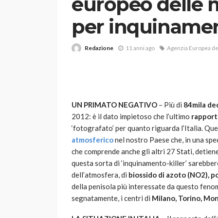
europeo delle 
per inquiname
Redazione
11 anni ago
Agenzia Europea de
VARIE
UN PRIMATO NEGATIVO
– Più di
84mila de
Robot tagliaerba: 
2012: è il dato impietoso che l’ultimo
rapport
scegliere per il tu
‘fotografato’ per quanto riguarda l’Italia. Que
atmosferico
nel nostro Paese che, in una spec
god
1 anno ago
che comprende anche gli altri 27 Stati, detien
questa sorta di ‘inquinamento-killer’ sarebbero
dell’atmosfera, di
biossido di azoto (NO2), p
della penisola più interessate da questo fenom
segnatamente, i centri di
Milano, Torino, Mon