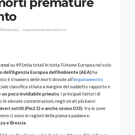
morti premature
nto
ll'Ambiente
inquinamento atmosferico
AUTO
SPORT
MG alle Final 8 di Coppa
Davis: tennis mondiale e
passione per
cessi
su 491mila totali in tutta l’Unione Europea nel solo
quale
l’automobilismo
o dell’Agenzia Europea dell’Ambiente (AEA)
ha
o prato
abbracciano la stessa causa
sto è il numero delle morti dovute all’
inquinamento
iale classifica stilata a margine del suddetto rapporto e
784
580
god
9 mesi ago
e
un poco invidiabile primato
. I principali fattori di
 le elevate concentrazioni, negli strati più bassi
olveri sottili (Pm2.5) e anche ozono (O3)
: tra le zone
eno ci sono le regioni della pianura padana e,
za e Brescia
.