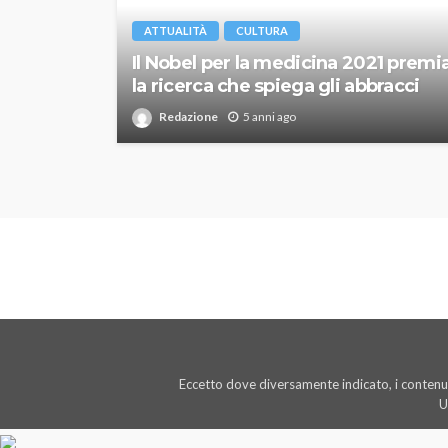
ATTUALITÀ
CULTURA
Il Nobel per la medicina 2021 premi
la ricerca che spiega gli abbracci
Redazione
5 anni ago
Eccetto dove diversamente indicato, i contenut
U