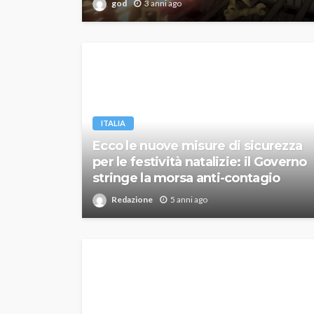
god
3 anni ago
ITALIA
Ecco le nuove misure di sicurezza
per le festività natalizie: il Governo
stringe la morsa anti-contagio
Redazione
5 anni ago