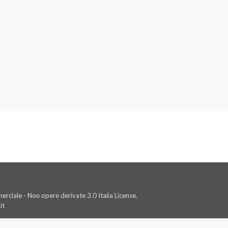
rciale - Non opere derivate 3.0 Italia License.
it