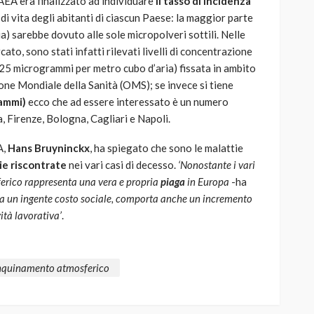
’AEA era finalizzato ad individuare
il tasso di incidenza
di vita degli abitanti di ciascun Paese: la maggior parte
lia) sarebbe dovuto alle sole micropolveri sottili. Nelle
ato, sono stati infatti rilevati livelli di concentrazione
25 microgrammi per metro cubo d’aria) fissata in ambito
ne Mondiale della Sanità (OMS); se invece si tiene
rammi)
ecco che ad essere interessato è un numero
, Firenze, Bologna, Cagliari e Napoli.
A,
Hans Bruyninckx
, ha spiegato che sono le malattie
gie riscontrate
nei vari casi di decesso.
‘Nonostante i vari
ferico rappresenta una vera e propria
piaga
in Europa
-ha
 a un ingente costo sociale, comporta anche un incremento
ità lavorativa’
.
nquinamento atmosferico