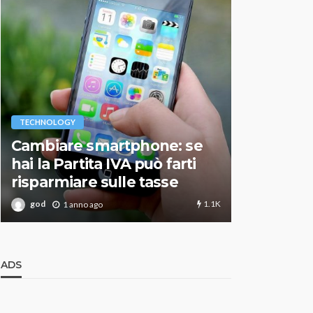
VARIE
TECHNOLOGY
Migliori r
Cambiare smartphone: se
guida agg
hai la Partita IVA può farti
scegliere
risparmiare sulle tasse
perfetto
1.1K
god
god
1 anno ago
1 an
ADS