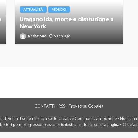
ATTUALITÀ
MONDO
a
Uragano Ida, morte e distruzione a
New York
Redazione
5 anni ago
CONTATTI
-
RSS
-
Trovaci su Google+
i di Befan.it sono rilasciati sotto Creative Commons Attribuzione - Non comme
lteriori permessi possono essere richiesti usando l'
apposita pagina
- © befan.