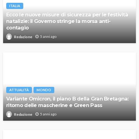
ITALIA
Ecco le nuove misure di sicurezza per le festività
natalizie: il Governo stringe la morsa anti-
contagio
5 anni ago
Redazione
ATTUALITÀ
MONDO
Variante Omicron, il piano B della Gran Bretagna:
ritorno delle mascherine e Green Pass
5 anni ago
Redazione