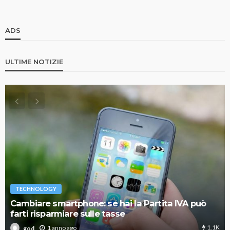
ADS
ULTIME NOTIZIE
TECHNOLOGY
Cambiare smartphone: se hai la Partita IVA può
farti risparmiare sulle tasse
1.1K
1 anno ago
god