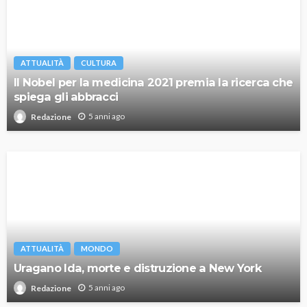
ATTUALITÀ
CULTURA
Il Nobel per la medicina 2021 premia la ricerca che
spiega gli abbracci
5 anni ago
Redazione
ATTUALITÀ
MONDO
Uragano Ida, morte e distruzione a New York
5 anni ago
Redazione