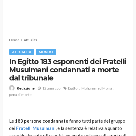
Home
Attualità
ATTUALITÀ
MONDO
In Egitto 183 esponenti dei Fratelli
Musulmani condannati a morte
dal tribunale
12 anni ago
Egitto
Mohammed Morsi
Redazione
pena di morte
Le
183 persone
condannate
fanno tutti parte del gruppo
dei
Fratelli Musulmani
, e la sentenza è relativa a quanto
accadde durante gli scontri avvenuto nel mese di agosto di