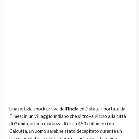
Una notizia shock arriva dall’
India
ed è stata riportata dal
Times; in un villaggio indiano che si trova vicino alla città
di
Gumla
, ad una distanza di circa 450 chilometri da
Calcutta, un uomo sarebbe stato decapitato durante un
rito propiziatorio per la pioggia, che manca da tempo,