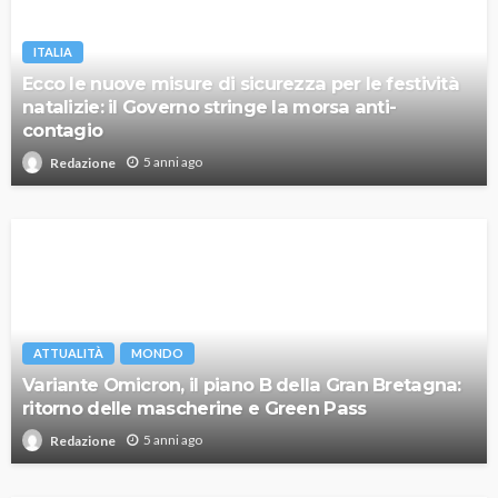
ITALIA
Ecco le nuove misure di sicurezza per le festività
natalizie: il Governo stringe la morsa anti-
contagio
5 anni ago
Redazione
ATTUALITÀ
MONDO
Variante Omicron, il piano B della Gran Bretagna:
ritorno delle mascherine e Green Pass
5 anni ago
Redazione