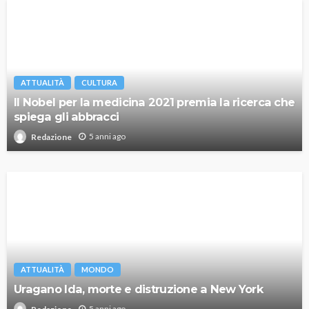
ATTUALITÀ
CULTURA
Il Nobel per la medicina 2021 premia la ricerca che
spiega gli abbracci
5 anni ago
Redazione
ATTUALITÀ
MONDO
Uragano Ida, morte e distruzione a New York
5 anni ago