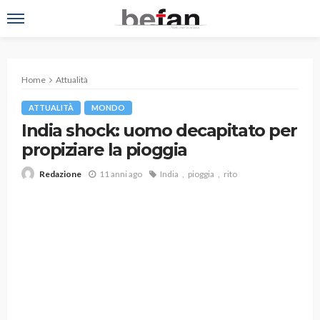
Home
Attualità
ATTUALITÀ
MONDO
India shock: uomo decapitato per
propiziare la pioggia
11 anni ago
India
pioggia
rito
Redazione