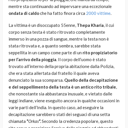
mentre sta continuando ad impervsare una eccezionale
ondata di caldo
che ha fatto finora circa
2000 vittime
.
La vittima è un disoccupato 55enne,
Thepa Kharia
, il cui
corpo senza testa è stato ritrovato completamente
immerso in una pozza di sangue, mentre la testa non è
stata ritrovata e, a quanto sembra, sarebbe stata
seppellita in un campo come parte di un
rito propiziatorio
per l’arrivo della pioggia
. Il corpo dell’uomo è stato
trovato all’interno della propria abitazione dalla Polizia,
che era stata allertata dal fratello il quale aveva
denunciato la sua scomparsa.
Quello della decapitazione
e del seppellimento della testa è un antico rito tribale
,
che nonostante sia abbastanza inusuale, e vietato dalle
leggi indiane, viene eseguito ancora in qualche occasioni in
varie parti dell’India. In questo caso, ad eseguire la
decapitazione sarebbero stati dei seguaci di una setta
chiamata
“
Orkas
“.
Secondo la credenza popolare, questo