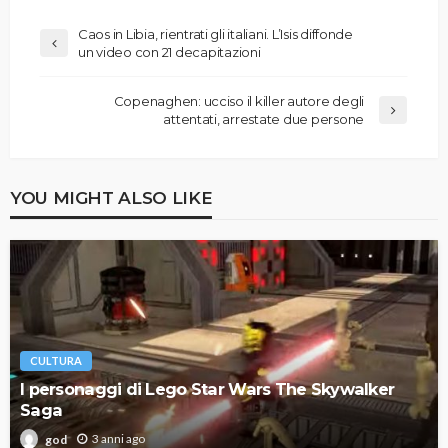
Caos in Libia, rientrati gli italiani. L’Isis diffonde
un video con 21 decapitazioni
Copenaghen: ucciso il killer autore degli
attentati, arrestate due persone
YOU MIGHT ALSO LIKE
CULTURA
I personaggi di Lego Star Wars The Skywalker
Saga
3 anni ago
god