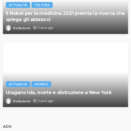
ATTUALITÀ
CULTURA
Il Nobel per la medicina 2021 premia la ricerca che
spiega gli abbracci
5 anni ago
Redazione
ATTUALITÀ
MONDO
Uragano Ida, morte e distruzione a New York
5 anni ago
Redazione
ADS