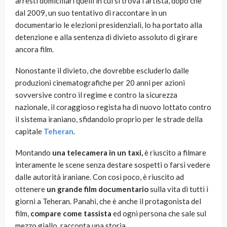
arresti domiciliari quelli in cui si trova l’artista, dopo che
dal 2009, un suo tentativo di raccontare in un
documentario le elezioni presidenziali, lo ha portato alla
detenzione e alla sentenza di divieto assoluto di girare
ancora film.
Nonostante il divieto, che dovrebbe escluderlo dalle
produzioni cinematografiche per 20 anni per azioni
sovversive contro il regime e contro la sicurezza
nazionale, il coraggioso regista ha di nuovo lottato contro
il sistema iraniano, sfidandolo proprio per le strade della
capitale
Teheran
.
Montando
una telecamera in un taxi,
è riuscito a filmare
interamente le scene senza destare sospetti o farsi vedere
dalle autorità iraniane. Con così poco, è riuscito ad
ottenere
un grande film documentario
sulla vita di tutti i
giorni a Teheran. Panahi, che è anche il protagonista del
film,
compare come tassista
ed ogni persona che sale sul
mezzo giallo, racconta una storia.