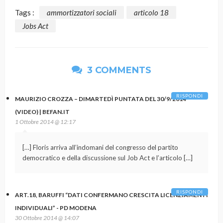
Tags :
ammortizzatori sociali
articolo 18
Jobs Act
3 COMMENTS
RISPONDI
MAURIZIO CROZZA – DIMARTEDÌ PUNTATA DEL 30/9/2014
(VIDEO) | BEFAN.IT
1 Ottobre 2014 @ 12:17
[…] Floris arriva all’indomani del congresso del partito
democratico e della discussione sul Job Act e l’articolo […]
RISPONDI
ART.18, BARUFFI “DATI CONFERMANO CRESCITA LICENZIAMENTI
INDIVIDUALI” - PD MODENA
30 Ottobre 2014 @ 14:07