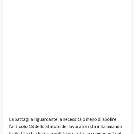
La battaglia riguardante la necessità o meno di abolire
l’
articolo 18
dello Statuto dei lavoratori sta infiammando
il dibattito tra le forze politiche e tutte le componenti del