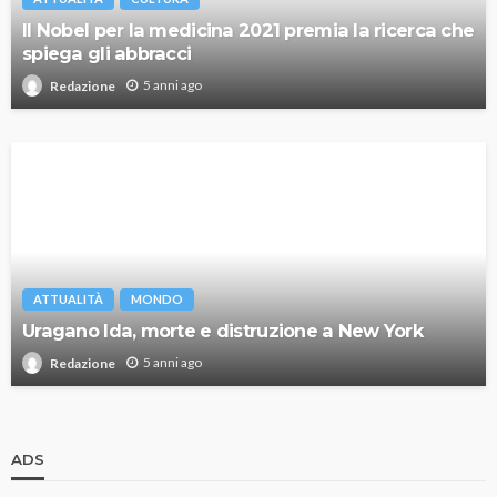
Il Nobel per la medicina 2021 premia la ricerca che
spiega gli abbracci
5 anni ago
Redazione
ATTUALITÀ
MONDO
Uragano Ida, morte e distruzione a New York
5 anni ago
Redazione
ADS