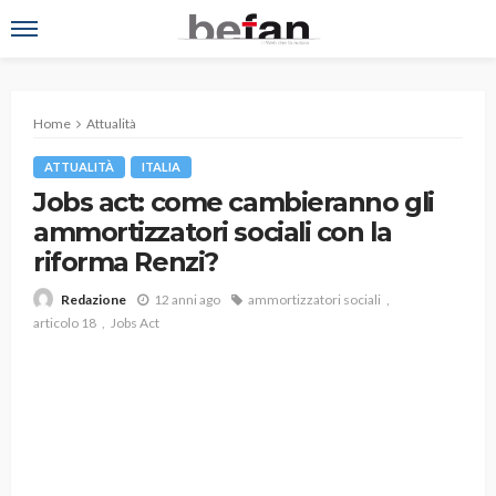
Home
Attualità
ATTUALITÀ
ITALIA
Jobs act: come cambieranno gli
ammortizzatori sociali con la
riforma Renzi?
12 anni ago
ammortizzatori sociali
Redazione
articolo 18
Jobs Act