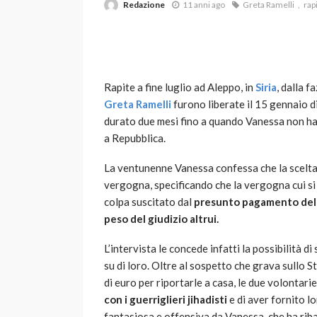
Redazione
11 anni ago
Greta Ramelli
rap
Rapite a fine luglio ad Aleppo, in
Siria
, dalla f
Greta Ramelli
furono liberate il 15 gennaio d
durato due mesi fino a quando Vanessa non ha d
a Repubblica.
VARIE
Robot tagliaerba: 
La ventunenne Vanessa confessa che la scelta d
scegliere per il tu
vergogna, specificando che la vergogna cui si
colpa suscitato dal
presunto pagamento del 
god
1 anno ago
peso del giudizio altrui.
L’intervista le concede infatti la possibilità d
su di loro. Oltre al sospetto che grava sullo S
di euro per riportarle a casa, le due volontari
con i guerriglieri jihadisti
e di aver fornito lo
fantasiosa e offensiva da Vanessa, che ha ribad