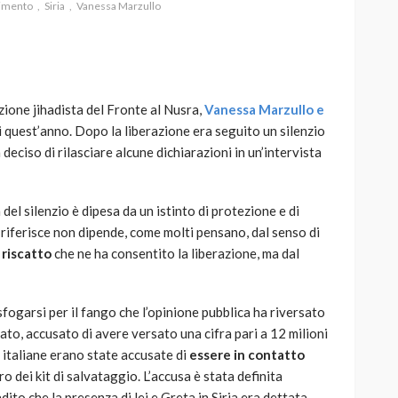
imento
Siria
Vanessa Marzullo
azione jihadista del Fronte al Nusra,
Vanessa Marzullo e
AUTO
SPORT
i quest’anno. Dopo la liberazione era seguito un silenzio
MG alle Final 8 di Coppa
eciso di rilasciare alcune dichiarazioni in un’intervista
Davis: tennis mondiale e
passione per
quale
l’automobilismo
el silenzio è dipesa da un istinto di protezione e di
o prato
abbracciano la stessa causa
 riferisce non dipende, come molti pensano, dal senso di
riscatto
che ne ha consentito la liberazione, ma dal
792
589
god
9 mesi ago
i sfogarsi per il fango che l’opinione pubblica ha riversato
tato, accusato di avere versato una cifra pari a 12 milioni
e italiane erano state accusate di
essere in contatto
ro dei kit di salvataggio. L’accusa è stata definita
ito che la presenza di lei e Greta in Siria era dettata