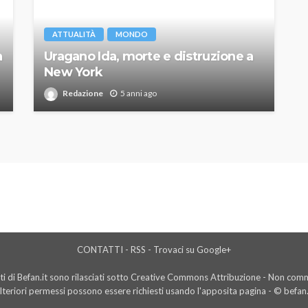
ATTUALITÀ
MONDO
a
Uragano Ida, morte e distruzione a
New York
Redazione
5 anni ago
CONTATTI
-
RSS
-
Trovaci su Google+
i di Befan.it sono rilasciati sotto Creative Commons Attribuzione - Non comme
lteriori permessi possono essere richiesti usando l'
apposita pagina
- © befan.