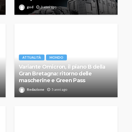
god
3 anni ago
ATTUALITÀ
MONDO
Variante Omicron, il piano B della
Gran Bretagna: ritorno delle
mascherine e Green Pass
Redazione
5 anni ago