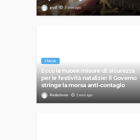
god
3 anni ago
ITALIA
Ecco le nuove misure di sicurezza
per le festività natalizie: il Governo
stringe la morsa anti-contagio
Redazione
5 anni ago