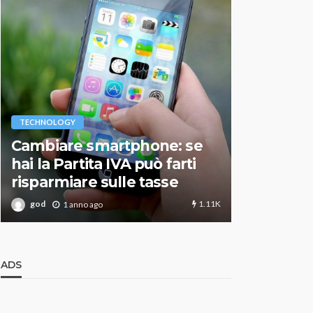
VARIE
TECHNOLOGY
Migliori r
Cambiare smartphone: se
guida agg
hai la Partita IVA può farti
scegliere
risparmiare sulle tasse
perfetto
1.11K
god
god
1 anno ago
1 an
ADS