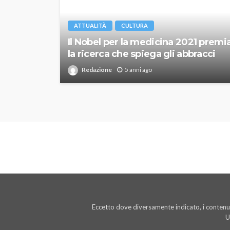
ATTUALITÀ
CULTURA
Il Nobel per la medicina 2021 premi
la ricerca che spiega gli abbracci
Redazione
5 anni ago
Eccetto dove diversamente indicato, i contenut
U