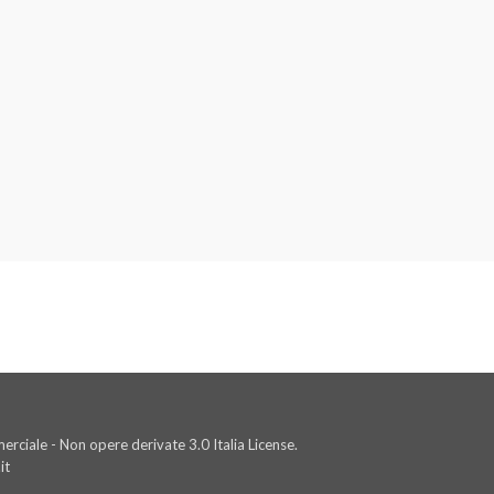
rciale - Non opere derivate 3.0 Italia License.
it