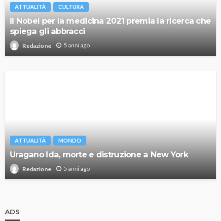
ATTUALITÀ
CULTURA
Il Nobel per la medicina 2021 premia la ricerca che
spiega gli abbracci
5 anni ago
Redazione
ATTUALITÀ
MONDO
Uragano Ida, morte e distruzione a New York
5 anni ago
Redazione
ADS