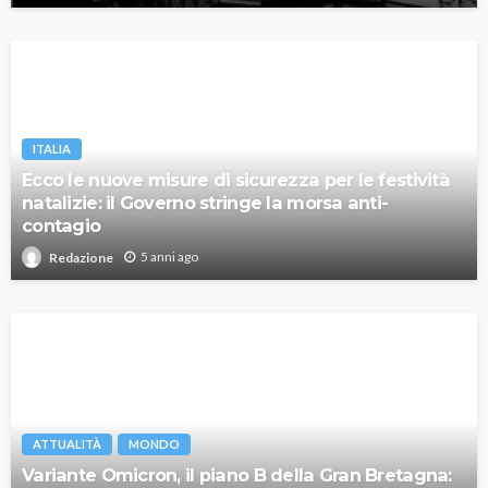
ITALIA
Ecco le nuove misure di sicurezza per le festività
natalizie: il Governo stringe la morsa anti-
contagio
5 anni ago
Redazione
ATTUALITÀ
MONDO
Variante Omicron, il piano B della Gran Bretagna: