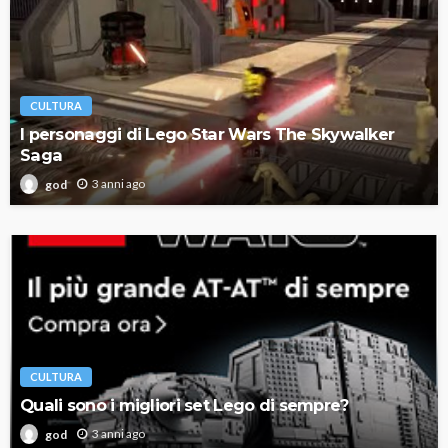
CULTURA
I personaggi di Lego Star Wars The Skywalker
Saga
3 anni ago
god
CULTURA
Quali sono i migliori set Lego di sempre?
3 anni ago
god