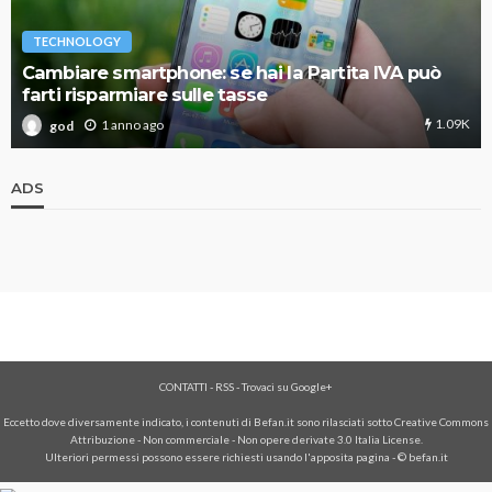
TECHNOLOGY
Cambiare smartphone: se hai la Partita IVA può
farti risparmiare sulle tasse
1.09K
1 anno ago
god
ADS
CONTATTI
-
RSS
-
Trovaci su Google+
Eccetto dove diversamente indicato, i contenuti di Befan.it sono rilasciati sotto Creative Commons
Attribuzione - Non commerciale - Non opere derivate 3.0 Italia License.
Ulteriori permessi possono essere richiesti usando l'
apposita pagina
- © befan.it