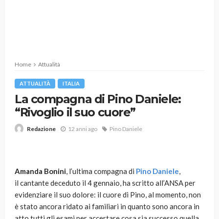
Home
Attualità
ATTUALITÀ
ITALIA
La compagna di Pino Daniele:
“Rivoglio il suo cuore”
12 anni ago
Pino Daniele
Redazione
Amanda Bonini
, l’ultima compagna di
Pino Daniele
,
il cantante deceduto il 4 gennaio, ha scritto all’ANSA per
evidenziare il suo dolore: il cuore di Pino, al momento, non
è stato ancora ridato ai familiari in quanto sono ancora in
atto tutti gli esami per accertare cosa sia successo quella