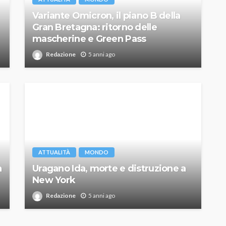
Variante Omicron, il piano B della
Gran Bretagna: ritorno delle
mascherine e Green Pass
Redazione
5 anni ago
ATTUALITÀ
MONDO
a
Uragano Ida, morte e distruzione a
New York
Redazione
5 anni ago