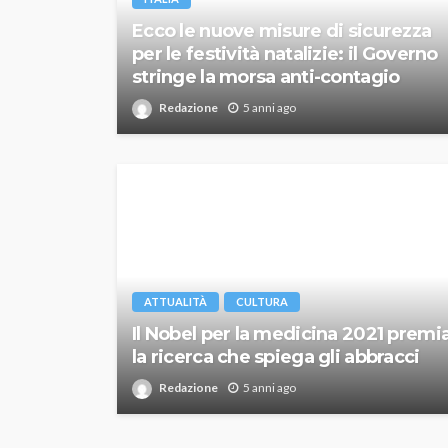
Ecco le nuove misure di sicurezza
per le festività natalizie: il Governo
stringe la morsa anti-contagio
Redazione
5 anni ago
ATTUALITÀ
CULTURA
Il Nobel per la medicina 2021 premi
la ricerca che spiega gli abbracci
Redazione
5 anni ago