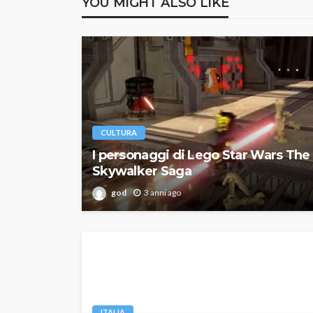
YOU MIGHT ALSO LIKE
CULTURA
I personaggi di Lego Star Wars The
Skywalker Saga
god
3 anni ago
ITALIA