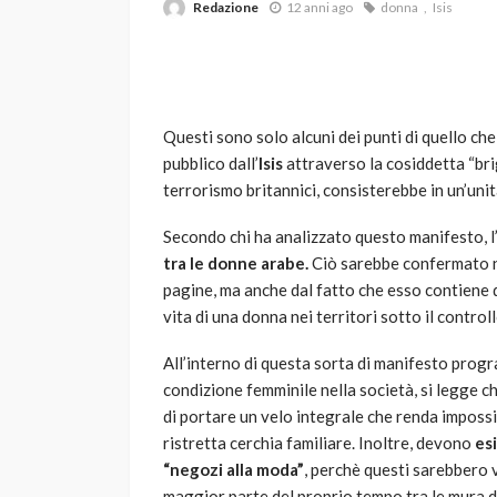
Redazione
12 anni ago
donna
Isis
Questi sono solo alcuni dei punti di quello ch
pubblico dall’
Isis
attraverso la cosiddetta “brig
terrorismo britannici, consisterebbe in un’un
VARIE
Secondo chi ha analizzato questo manifesto, l’
Robot tagliaerba: 
tra le donne arabe.
Ciò sarebbe confermato no
scegliere per il tu
pagine, ma anche dal fatto che esso contiene 
vita di una donna nei territori sotto il controll
god
1 anno ago
All’interno di questa sorta di manifesto progr
condizione femminile nella società, si legge c
di portare un velo integrale che renda impossi
ristretta cerchia familiare. Inoltre, devono
esi
“negozi alla moda”
, perchè questi sarebbero 
maggior parte del proprio tempo tra le mura 