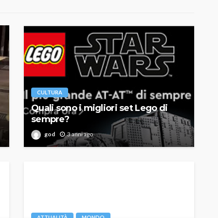
CULTURA
Quali sono i migliori set Lego di
sempre?
god
3 anni ago
ATTUALITÀ
MONDO