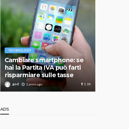
VARIE
TECHNOLOGY
Migliori r
Cambiare smartphone: se
guida agg
hai la Partita IVA può farti
scegliere
risparmiare sulle tasse
perfetto
1.1K
god
god
1 anno ago
1 an
ADS