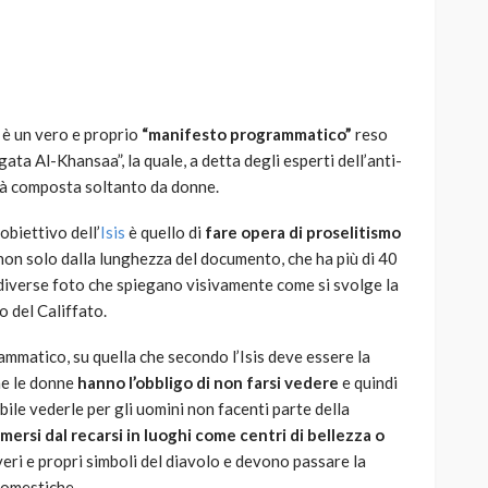
e è un vero e proprio
“manifesto programmatico”
reso
AUTO
SPORT
ata Al-Khansaa”, la quale, a detta degli esperti dell’anti-
MG alle Final 8 di Coppa
ità composta soltanto da donne.
Davis: tennis mondiale e
passione per
obiettivo dell’
Isis
è quello di
fare opera di proselitismo
quale
l’automobilismo
n solo dalla lunghezza del documento, che ha più di 40
o prato
abbracciano la stessa causa
diverse foto che spiegano visivamente come si svolge la
o del Califfato.
784
580
god
9 mesi ago
ammatico, su quella che secondo l’Isis deve essere la
he le donne
hanno l’obbligo di non farsi vedere
e quindi
bile vederle per gli uomini non facenti parte della
mersi dal recarsi in luoghi come centri di bellezza o
veri e propri simboli del diavolo e devono passare la
domestiche.