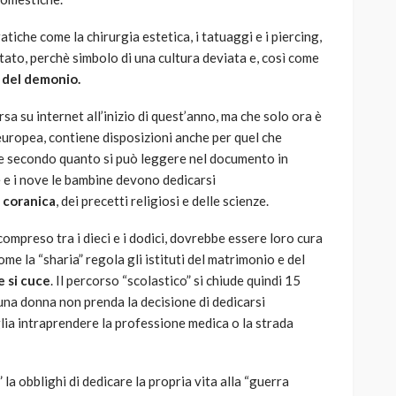
iche come la chirurgia estetica, i tatuaggi e i piercing,
ato, perchè simbolo di una cultura deviata e, così come
o del demonio.
 su internet all’inizio di quest’anno, ma che solo ora è
europea, contiene disposizioni anche per quel che
re secondo quanto si può leggere nel documento in
te e i nove le bambine devono dedicarsi
 coranica
, dei precetti religiosi e delle scienze.
ompreso tra i dieci e i dodici, dovrebbe essere loro cura
ome la “sharia” regola gli istituti del matrimonio e del
e si cuce
. Il percorso “scolastico” si chiude quindi 15
una donna non prenda la decisione di dedicarsi
lia intraprendere la professione medica o la strada
” la obblighi di dedicare la propria vita alla “guerra