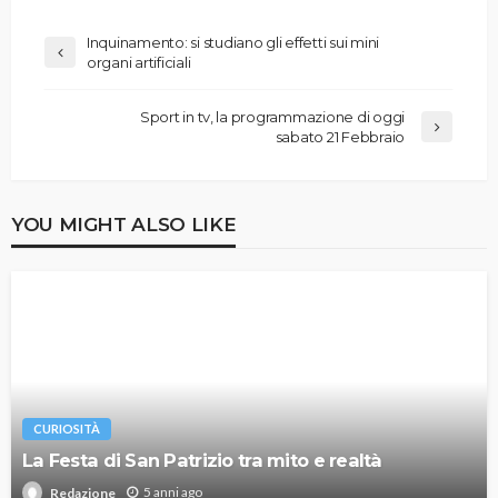
Inquinamento: si studiano gli effetti sui mini
organi artificiali
Sport in tv, la programmazione di oggi
sabato 21 Febbraio
YOU MIGHT ALSO LIKE
CURIOSITÀ
La Festa di San Patrizio tra mito e realtà
5 anni ago
Redazione