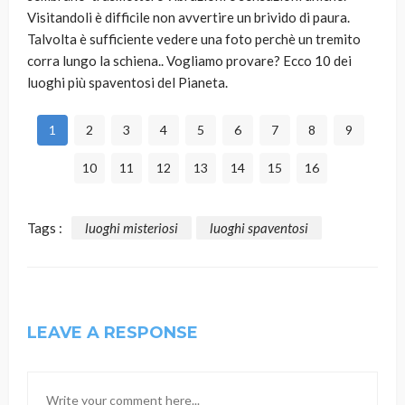
Visitandoli è difficile non avvertire un brivido di paura.
Talvolta è sufficiente vedere una foto perchè un tremito
corra lungo la schiena.. Vogliamo provare? Ecco 10 dei
luoghi più spaventosi del Pianeta.
1
2
3
4
5
6
7
8
9
10
11
12
13
14
15
16
Tags :
luoghi misteriosi
luoghi spaventosi
LEAVE A RESPONSE