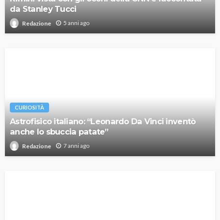
da Stanley Tucci
5 anni ago
Redazione
CURIOSITÀ
Astrofisico italiano: “Leonardo Da Vinci inventò
anche lo sbuccia patate”
7 anni ago
Redazione