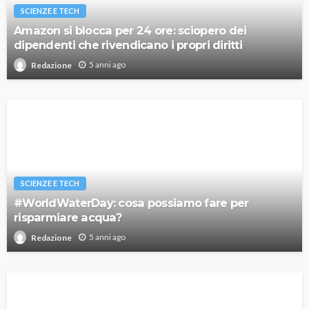
SCIENZE E TECH
Amazon si blocca per 24 ore: sciopero dei
dipendenti che rivendicano i propri diritti
5 anni ago
Redazione
SCIENZE E TECH
#WorldWaterDay: cosa possiamo fare per
risparmiare acqua?
5 anni ago
Redazione