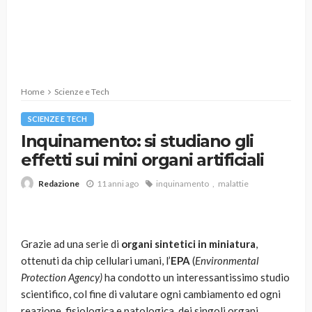
Home
Scienze e Tech
SCIENZE E TECH
Inquinamento: si studiano gli
effetti sui mini organi artificiali
11 anni ago
inquinamento
malattie
Redazione
Grazie ad una serie di
organi sintetici in miniatura
,
ottenuti da chip cellulari umani, l’
EPA
(
Environmental
Protection Agency)
ha condotto un interessantissimo studio
scientifico, col fine di valutare ogni cambiamento ed ogni
reazione, fisiologica e patologica, dei singoli organi