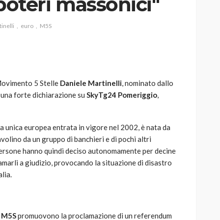
i poteri massonici"
inelli
euro
M5S
AUTO
SPORT
MG alle Final 8 di Coppa
Movimento 5 Stelle
Daniele Martinelli
, nominato dallo
Davis: tennis mondiale e
o una forte dichiarazione su
SkyTg24 Pomeriggio
,
passione per
quale
l’automobilismo
o prato
abbracciano la stessa causa
ta unica europea entrata in vigore nel 2002, è nata da
volino da un gruppo di banchieri e di pochi altri
787
584
god
9 mesi ago
persone hanno quindi deciso autonomamente per decine
iamarli a giudizio, provocando la situazione di disastro
lia.
l
M5S
promuovono la proclamazione di un referendum