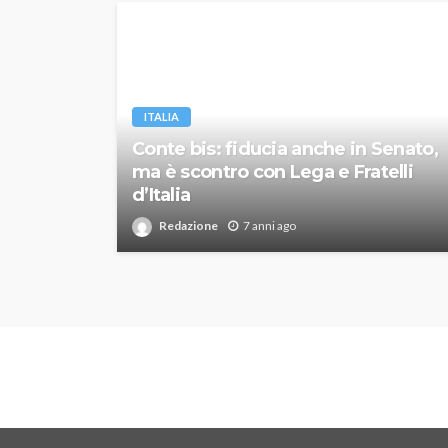
ITALIA
Conte bis: fiducia anche in Senato,
ma è scontro con Lega e Fratelli
d’Italia
Redazione
7 anni ago