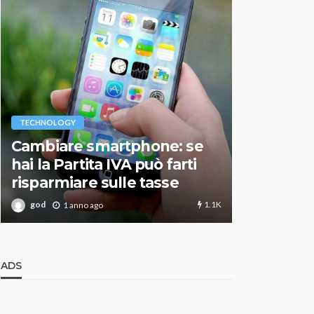
VARIE
TECHNOLOGY
Migliori r
Cambiare smartphone: se
guida agg
hai la Partita IVA può farti
scegliere
risparmiare sulle tasse
perfetto
1.1K
god
god
1 anno ago
1 an
ADS