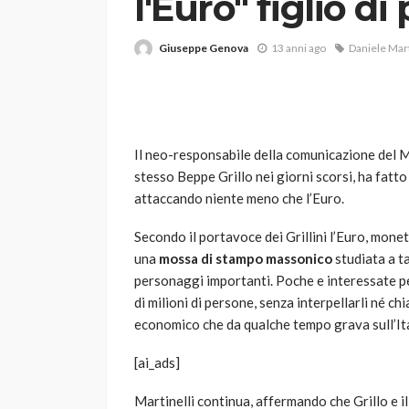
l'Euro" figlio d
Giuseppe Genova
13 anni ago
Daniele Mart
Il neo-responsabile della comunicazione del 
stesso Beppe Grillo nei giorni scorsi, ha fatt
VARIE
attaccando niente meno che l’Euro.
Robot tagliaerba: 
scegliere per il tu
Secondo il portavoce dei Grillini l’Euro, mone
una
mossa di stampo massonico
studiata a ta
god
1 anno ago
personaggi importanti. Poche e interessate 
di milioni di persone, senza interpellarli né ch
economico che da qualche tempo grava sull’Ita
[ai_ads]
Martinelli continua, affermando che Grillo e i