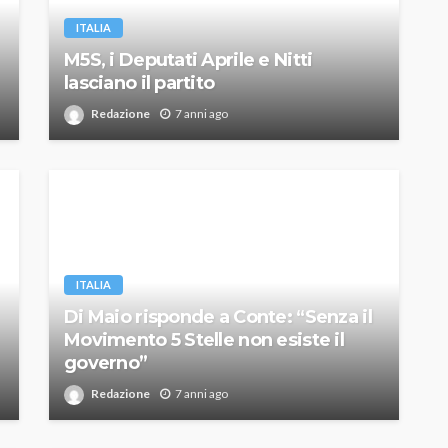
ITALIA
M5S, i Deputati Aprile e Nitti
lasciano il partito
Redazione
7 anni ago
ITALIA
Di Maio risponde a Conte: “Senza il
Movimento 5 Stelle non esiste il
governo”
Redazione
7 anni ago