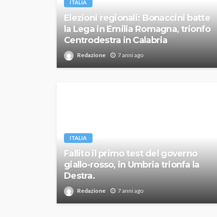
ITALIA
Elezioni regionali: Bonaccini batte
la Lega in Emilia Romagna, trionfo
Centrodestra in Calabria
Redazione
7 anni ago
ITALIA
Fallito il primo test del governo
giallo-rosso, in Umbria trionfa la
Destra.
Redazione
7 anni ago