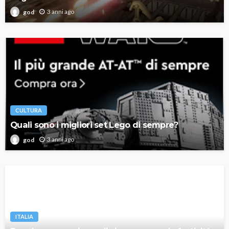
3 anni ago
god
CULTURA
Quali sono i migliori set Lego di sempre?
3 anni ago
god
ITALIA