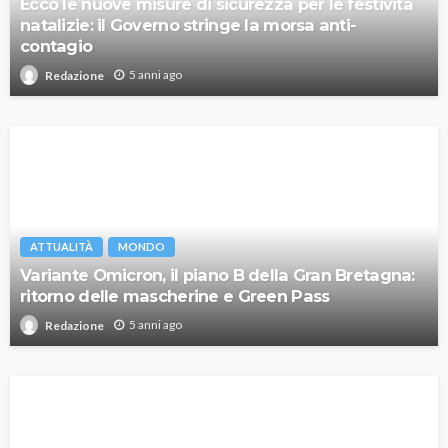
Ecco le nuove misure di sicurezza per le festività
natalizie: il Governo stringe la morsa anti-
contagio
5 anni ago
Redazione
ATTUALITÀ
MONDO
Variante Omicron, il piano B della Gran Bretagna:
ritorno delle mascherine e Green Pass
5 anni ago
Redazione