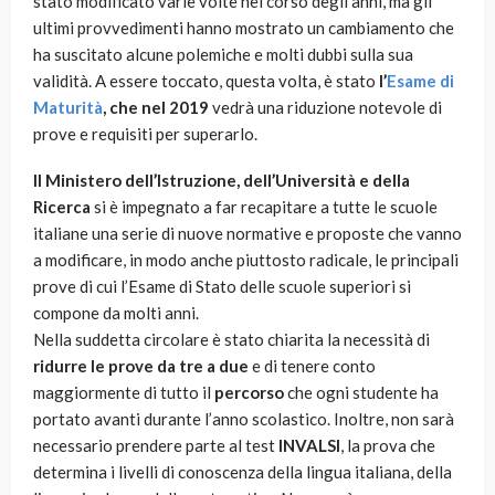
stato modificato varie volte nel corso degli anni, ma gli
ultimi provvedimenti hanno mostrato un cambiamento che
ha suscitato alcune polemiche e molti dubbi sulla sua
validità. A essere toccato, questa volta, è stato
l’
Esame di
Maturità
, che nel 2019
vedrà una riduzione notevole di
prove e requisiti per superarlo.
Il Ministero dell’Istruzione, dell’Università e della
Ricerca
si è impegnato a far recapitare a tutte le scuole
italiane una serie di nuove normative e proposte che vanno
a modificare, in modo anche piuttosto radicale, le principali
prove di cui l’Esame di Stato delle scuole superiori si
compone da molti anni.
Nella suddetta circolare è stato chiarita la necessità di
ridurre le prove da tre a due
e di tenere conto
maggiormente di tutto il
percorso
che ogni studente ha
portato avanti durante l’anno scolastico. Inoltre, non sarà
necessario prendere parte al test
INVALSI
, la prova che
determina i livelli di conoscenza della lingua italiana, della