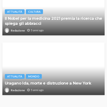
ATTUALITÀ
CULTURA
Il Nobel per la medicina 2021 premia la ricerca che
spiega gli abbracci
5 anni ago
Redazione
ATTUALITÀ
MONDO
Uragano Ida, morte e distruzione a New York
5 anni ago
Redazione