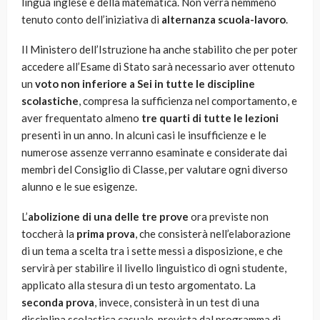
lingua inglese e della matematica. Non verrà nemmeno
tenuto conto dell’iniziativa di
alternanza scuola-lavoro
.
Il Ministero dell’Istruzione ha anche stabilito che per poter
accedere all’Esame di Stato sarà necessario aver ottenuto
un
voto non inferiore a Sei in tutte le discipline
scolastiche
, compresa la sufficienza nel comportamento, e
aver frequentato almeno
tre quarti di tutte le lezioni
presenti in un anno. In alcuni casi le insufficienze e le
numerose assenze verranno esaminate e considerate dai
membri del Consiglio di Classe, per valutare ogni diverso
alunno e le sue esigenze.
L’
abolizione di una delle tre prove
ora previste non
toccherà la
prima prova
, che consisterà nell’elaborazione
di un tema a scelta tra i sette messi a disposizione, e che
servirà per stabilire il livello linguistico di ogni studente,
applicato alla stesura di un testo argomentato. La
seconda prova
, invece, consisterà in un test di una
disciplina scolastica casuale, prevista dal programma di