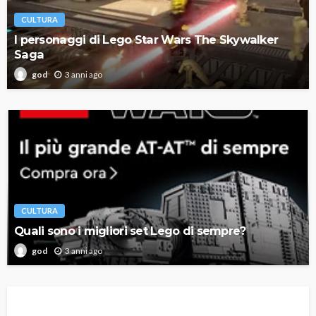
CULTURA
I personaggi di Lego Star Wars The Skywalker
Saga
3 anni ago
god
CULTURA
Quali sono i migliori set Lego di sempre?
3 anni ago
god