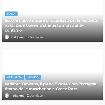
ITALIA
Ecco le nuove misure di sicurezza per le festività
natalizie: il Governo stringe la morsa anti-
contagio
5 anni ago
Redazione
ATTUALITÀ
MONDO
Variante Omicron, il piano B della Gran Bretagna:
ritorno delle mascherine e Green Pass
5 anni ago
Redazione